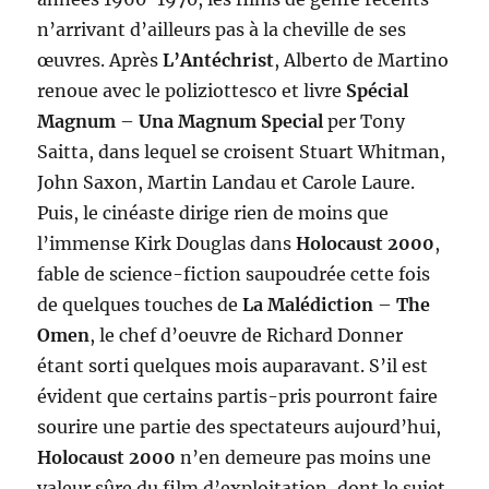
n’arrivant d’ailleurs pas à la cheville de ses
œuvres. Après
L’Antéchrist
, Alberto de Martino
renoue avec le poliziottesco et livre
Spécial
Magnum
–
Una Magnum Special
per Tony
Saitta, dans lequel se croisent Stuart Whitman,
John Saxon, Martin Landau et Carole Laure.
Puis, le cinéaste dirige rien de moins que
l’immense Kirk Douglas dans
Holocaust 2000
,
fable de science-fiction saupoudrée cette fois
de quelques touches de
La Malédiction
–
The
Omen
, le chef d’oeuvre de Richard Donner
étant sorti quelques mois auparavant. S’il est
évident que certains partis-pris pourront faire
sourire une partie des spectateurs aujourd’hui,
Holocaust 2000
n’en demeure pas moins une
valeur sûre du film d’exploitation, dont le sujet