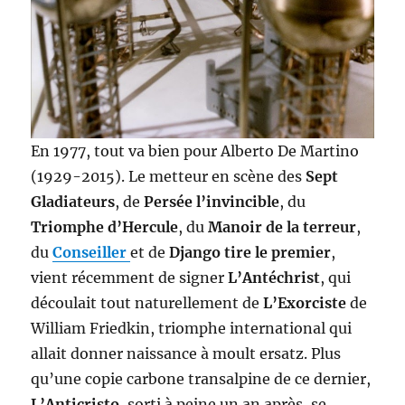
En 1977, tout va bien pour Alberto De Martino
(1929-2015). Le metteur en scène des
Sept
Gladiateurs
, de
Persée l’invincible
, du
Triomphe d’Hercule
, du
Manoir de la terreur
,
du
Conseiller
et de
Django tire le premier
,
vient récemment de signer
L’Antéchrist
, qui
découlait tout naturellement de
L’Exorciste
de
William Friedkin, triomphe international qui
allait donner naissance à moult ersatz. Plus
qu’une copie carbone transalpine de ce dernier,
L’Anticristo
, sorti à peine un an après, se