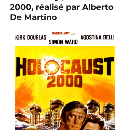
Les
2000, réalisé par Alberto
Héros
De Martino
de
Télémark,
réalisé
par
Anthony
Mann