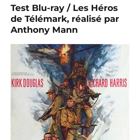
ray
Test Blu-ray / Les Héros
/
La
de Télémark, réalisé par
Route
Anthony Mann
de
l’Ouest,
réalisé
par
Andrew
V.
McLaglen