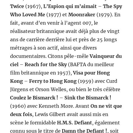
Twice
(1967),
L’Espion qui m’aimait
–
The Spy
Who Loved Me
(1977) et
Moonraker
(1979). En
fait, avant d’en venir à l’agent 007, le
réalisateur britannique avait déjà plus de vingt
ans de carrière derrière lui et près de 25 longs
métrages à son actif, ainsi que divers
documentaires. Citons pêle-mêle
Vainqueur du
ciel
–
Reach for the Sky
(BAFTA du meilleur
film britannique en 1957),
Visa pour Hong
Kong
–
Ferry to Hong Kong
(1959) avec Curd
Jürgens et Orson Welles, ou bien le très célèbre
Coulez le Bismarck !
–
Sink the Bismarck !
(1960) avec Kenneth More. Avant
On ne vit que
deux fois
, Lewis Gilbert avait aussi mis en
scène le formidable
H.M.S. Defiant
, également
connu sous le titre de
Damn the Defiant !
, soit