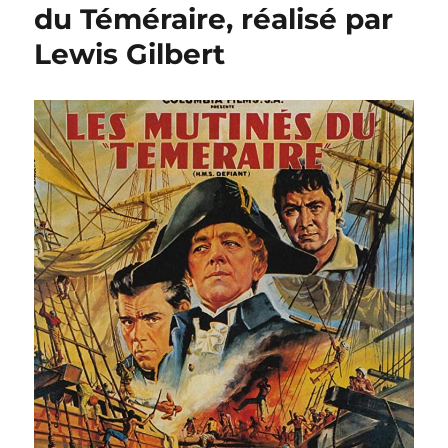
Les
du Téméraire, réalisé par
Héros
Lewis Gilbert
de
Télémark,
réalisé
par
Anthony
Mann