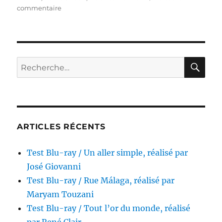
sur
commentaire
Test
Blu-
ray
/
Les
RE
Recherche
Mutinés
pour :
du
Téméraire,
réalisé
par
Lewis
ARTICLES RÉCENTS
Gilbert
Test Blu-ray / Un aller simple, réalisé par
José Giovanni
Test Blu-ray / Rue Málaga, réalisé par
Maryam Touzani
Test Blu-ray / Tout l’or du monde, réalisé