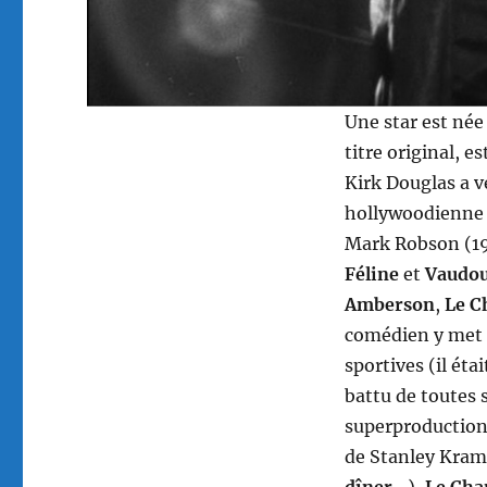
Une star est née
titre original, e
Kirk Douglas a v
hollywoodienne e
Mark Robson (19
Féline
et
Vaudo
Amberson
,
Le C
comédien y met t
sportives (il éta
battu de toutes 
superproduction
de Stanley Kram
dîner…
),
Le Ch