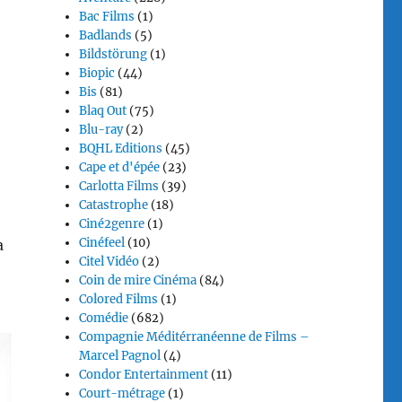
Bac Films
(1)
Badlands
(5)
Bildstörung
(1)
Biopic
(44)
Bis
(81)
Blaq Out
(75)
Blu-ray
(2)
BQHL Editions
(45)
Cape et d'épée
(23)
Carlotta Films
(39)
Catastrophe
(18)
Ciné2genre
(1)
Cinéfeel
(10)
a
Citel Vidéo
(2)
Coin de mire Cinéma
(84)
Colored Films
(1)
Comédie
(682)
Compagnie Méditérranéenne de Films –
Marcel Pagnol
(4)
Condor Entertainment
(11)
Court-métrage
(1)