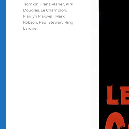
Tiomkin
,
Franz Planer
,
Kirk
Douglas
,
Le Champion
,
Marilyn Maxwell
,
Mark
Robson
,
Paul Stewart
,
Ring
Lardner