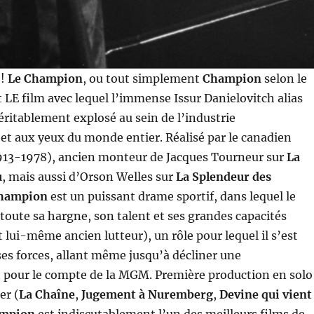
 !
Le Champion
, ou tout simplement
Champion
selon le
st LE film avec lequel l’immense Issur Danielovitch alias
éritablement explosé au sein de l’industrie
t aux yeux du monde entier. Réalisé par le canadien
13-1978), ancien monteur de Jacques Tourneur sur
La
u
, mais aussi d’Orson Welles sur
La Splendeur des
hampion
est un puissant drame sportif, dans lequel le
oute sa hargne, son talent et ses grandes capacités
it lui-même ancien lutteur), un rôle pour lequel il s’est
ses forces, allant même jusqu’à décliner une
 pour le compte de la MGM. Première production en solo
er (
La Chaîne
,
Jugement à Nuremberg
,
Devine qui vient
ampion
est indiscutablement l’un des meilleurs films de