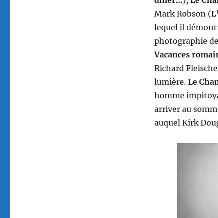
Mark Robson (
L
lequel il démontr
photographie de
Vacances romai
Richard Fleische
lumière.
Le Cha
homme impitoyabl
arriver au sommet
auquel Kirk Doug