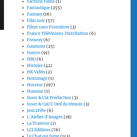
Factoris Films
(1)
Fantastique
(255)
Fantasy
(16)
Film noir
(57)
Films sans Frontières
(3)
France Télévisions Distribution
(6)
Frenezy
(6)
Gaumont
(25)
Guerre
(91)
HBO
(6)
Histoire
(42)
HK Vidéo
(2)
Hommage
(1)
Horreur
(297)
Humour
(1)
Inser & Cut Production
(3)
Inser & Cut/L’Oeil du témoin
(3)
Jour2Fête
(6)
L'Atelier d'images
(18)
La Traverse
(1)
LCJ Editions
(76)
Le Chat qui fume
(143)