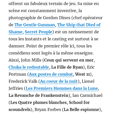
offrent un fabuleux terrain de jeu. Sa mise en
scène est constamment inventive, la
photographie de Gordon Dines (chef opérateur
de
The Gentle Gunman
,
The Ship that Died of
Shame
,
Secret People
) est un ravissement de
tous les instants et le casting est surtout à se
damner. Point de premier rôle ici, tous les
comédiens sont logés à la même enseigne.
Ainsi, John Mills (
Ceux qui servent en mer
,
Chuka le redoutable
,
La Fille de Ryan
), Eric
Portman (
Aux postes de combat
,
West 11
),
Frederick Valk (
Au coeur de la nuit
), Lionel
Jeffries (
Les Premiers Hommes dans la Lune
,
La Revanche de Frankenstein
), Ian Carmichael
(
Les Quatre plumes blanches
,
School for
scoundrels
), Bryan Forbes (
La Belle espionne
),