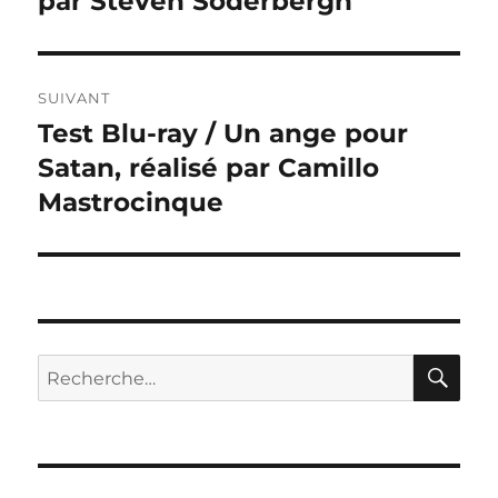
par Steven Soderbergh
l’article
SUIVANT
Test Blu-ray / Un ange pour
Publication
suivante :
Satan, réalisé par Camillo
Mastrocinque
RE
Recherche
pour :