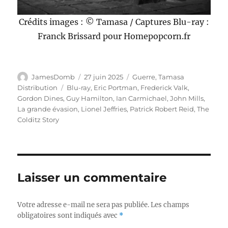
Crédits images : © Tamasa / Captures Blu-ray :
Franck Brissard pour Homepopcorn.fr
Auteur
Publié
Catégories
JamesDomb
27 juin 2025
Guerre
,
Tamasa
le
Étiquettes
Distribution
Blu-ray
,
Eric Portman
,
Frederick Valk
,
Gordon Dines
,
Guy Hamilton
,
Ian Carmichael
,
John Mills
,
La grande évasion
,
Lionel Jeffries
,
Patrick Robert Reid
,
The
Colditz Story
Laisser un commentaire
Votre adresse e-mail ne sera pas publiée.
Les champs
obligatoires sont indiqués avec
*