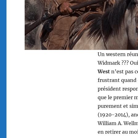
Un western réun
Widmark ??? Oui
West
n’est pas c
frustrant quand 
président respon
que le premier m
purement et sim
(1920-2014), anc
William A. Wellm
en retirer au mo