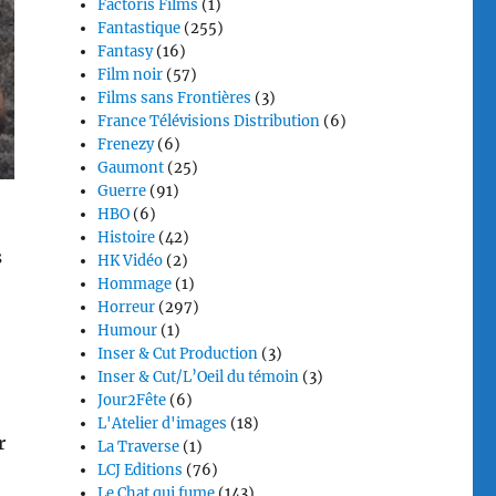
Factoris Films
(1)
Fantastique
(255)
Fantasy
(16)
Film noir
(57)
Films sans Frontières
(3)
France Télévisions Distribution
(6)
Frenezy
(6)
Gaumont
(25)
Guerre
(91)
HBO
(6)
Histoire
(42)
s
HK Vidéo
(2)
Hommage
(1)
Horreur
(297)
Humour
(1)
Inser & Cut Production
(3)
Inser & Cut/L’Oeil du témoin
(3)
Jour2Fête
(6)
L'Atelier d'images
(18)
r
La Traverse
(1)
LCJ Editions
(76)
Le Chat qui fume
(143)