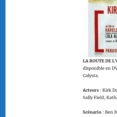
Andrew
V.
McLaglen
LA ROUTE DE L’
disponible en DV
Calysta.
Acteurs
: Kirk D
Sally Field, Kat
Scénario
: Ben 