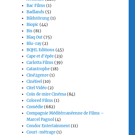
Bac Films
(1)
Badlands
(5)
Bildstörung
(1)
Biopic
(44)
Bis
(81)
Blaq Out
(75)
Blu-ray
(2)
BQHL Editions
(45)
Cape et d'épée
(23)
Carlotta Films
(39)
Catastrophe
(18)
Ciné2genre
(1)
Cinéfeel
(10)
Citel Vidéo
(2)
Coin de mire Cinéma
(84)
Colored Films
(1)
Comédie
(682)
Compagnie Méditérranéenne de Films –
Marcel Pagnol
(4)
Condor Entertainment
(11)
Court-métrage
(1)