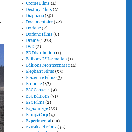
Crome Films
(4)
Destiny Films
(2)
Diaphana
(49)
Documentaire
(22)
e
Doriane
(2)
Doriane Films
(8)
Drame
(1 228)
DVD
(2)
ED Distribution
(1)
Éditions L'Harmattan
(1)
Editions Montparnasse
(4)
Elephant Films
(95)
Epicentre Films
(3)
Erotique
(47)
ESC Conseils
(9)
ESC Editions
(71)
ESC Films
(2)
Espionnage
(39)
EuropaCorp
(4)
Expérimental
(10)
Extralucid Films
(38)