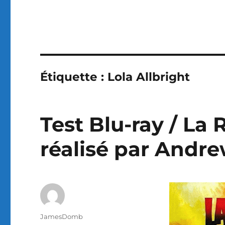
Étiquette :
Lola Allbright
Test Blu-ray / La 
réalisé par Andr
Auteur
JamesDomb