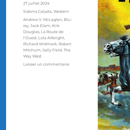
Publié
27 juillet 2024
le
Catégories
Sidonis Calysta
,
Western
Étiquettes
Andrew V. McLaglen
,
Blu-
ray
,
Jack Elam
,
Kirk
Douglas
,
La Route de
l'Ouest
,
Lola Allbright
,
Richard Widmark
,
Robert
Mitchum
,
Sally Field
,
The
Way West
sur
Laisser un commentaire
Test
Blu-
ray
/
La
Route
de
l’Ouest,
réalisé
par