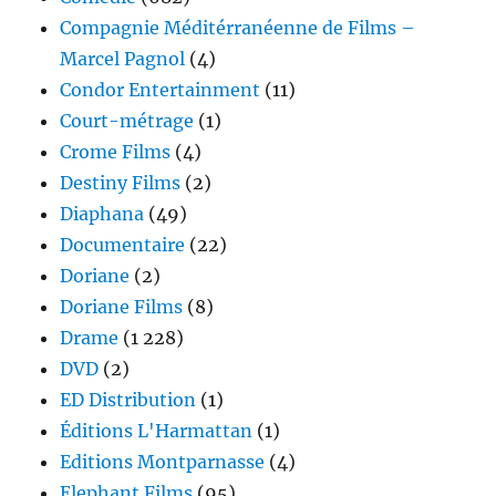
Compagnie Méditérranéenne de Films –
Marcel Pagnol
(4)
Condor Entertainment
(11)
Court-métrage
(1)
Crome Films
(4)
Destiny Films
(2)
Diaphana
(49)
Documentaire
(22)
Doriane
(2)
Doriane Films
(8)
Drame
(1 228)
DVD
(2)
ED Distribution
(1)
Éditions L'Harmattan
(1)
Editions Montparnasse
(4)
Elephant Films
(95)