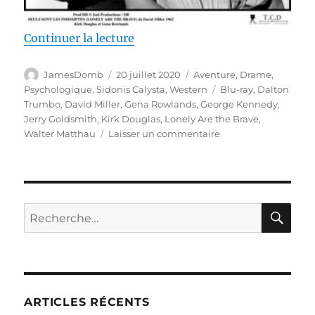
de « Test Blu-ray / Seuls sont le
Continuer la lecture
Auteur
Publié
Catégories
JamesDomb
20 juillet 2020
Aventure
,
Drame
,
le
Étiquettes
Psychologique
,
Sidonis Calysta
,
Western
Blu-ray
,
Dalton
Trumbo
,
David Miller
,
Gena Rowlands
,
George Kennedy
,
Jerry Goldsmith
,
Kirk Douglas
,
Lonely Are the Brave
,
sur
Walter Matthau
Laisser un commentaire
Test
Blu-
ray
/
Seuls
RE
Recherche
sont
pour :
les
indomptés,
réalisé
par
David
ARTICLES RÉCENTS
Miller