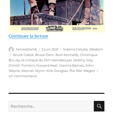
de « Test Blu-ray / La Caravane 
Continuer la lecture
Auteur
Publié
Catégories
JamesDomb
2 juin 2021
Sidonis Calysta
,
Western
le
Étiquettes
Bruce Cabot
,
Bruce Dern
,
Burt Kennedy
,
Chronique
Blu-ray et critique du film réalisées par Jérémy Joly
,
Dimitri Tiomkin
,
Howard Keel
,
Joanna Barnes
,
John
Wayne
,
Keenan Wynn
,
Kirk Douglas
,
The War Wagon
sur
Un commentaire
Test
Blu-
ray
/
La
RE
Recherche
Caravane
pour :
de