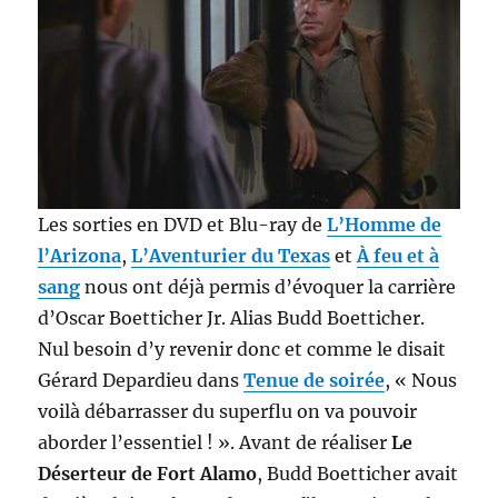
Les sorties en DVD et Blu-ray de
L’Homme de
l’Arizona
,
L’Aventurier du Texas
et
À feu et à
sang
nous ont déjà permis d’évoquer la carrière
d’Oscar Boetticher Jr. Alias Budd Boetticher.
Nul besoin d’y revenir donc et comme le disait
Gérard Depardieu dans
Tenue de soirée
, « Nous
voilà débarrasser du superflu on va pouvoir
aborder l’essentiel ! ». Avant de réaliser
Le
Déserteur de Fort Alamo
, Budd Boetticher avait