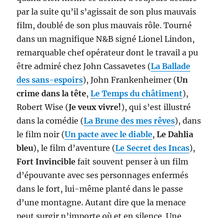
par la suite qu’il s’agissait de son plus mauvais
film, doublé de son plus mauvais rôle. Tourné
dans un magnifique N&B signé Lionel Lindon,
remarquable chef opérateur dont le travail a pu
être admiré chez John Cassavetes (
La Ballade
des sans-espoirs
), John Frankenheimer (
Un
crime dans la tête
,
Le Temps du châtiment
),
Robert Wise (
Je veux vivre!
), qui s’est illustré
dans la comédie (
La Brune des mes rêves
), dans
le film noir (
Un pacte avec le diable
,
Le Dahlia
bleu
), le film d’aventure (
Le Secret des Incas
),
Fort Invincible
fait souvent penser à un film
d’épouvante avec ses personnages enfermés
dans le fort, lui-même planté dans le passe
d’une montagne. Autant dire que la menace
peut surgir n’importe où et en silence. Une