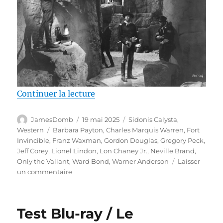
de « Test Blu-ray / Fort Invinci
Continuer la lecture
Auteur
Publié
Catégories
JamesDomb
19 mai 2025
Sidonis Calysta
,
le
Étiquettes
Western
Barbara Payton
,
Charles Marquis Warren
,
Fort
Invincible
,
Franz Waxman
,
Gordon Douglas
,
Gregory Peck
,
Jeff Corey
,
Lionel Lindon
,
Lon Chaney Jr.
,
Neville Brand
,
Only the Valiant
,
Ward Bond
,
Warner Anderson
Laisser
sur
un commentaire
Test
Blu-
ray
Test Blu-ray / Le
/