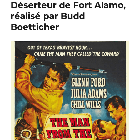
Fort
Déserteur de Fort Alamo,
Invincible,
réalisé par Budd
réalisé
par
Boetticher
Gordon
Douglas