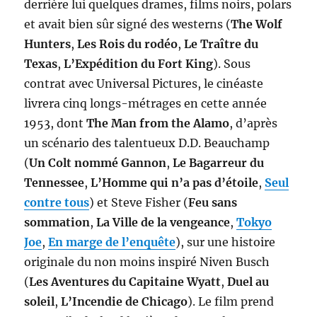
derrière lui quelques drames, films noirs, polars
et avait bien sûr signé des westerns (
The Wolf
Hunters
,
Les Rois du rodéo
,
Le Traître du
Texas
,
L’Expédition du Fort King
). Sous
contrat avec Universal Pictures, le cinéaste
livrera cinq longs-métrages en cette année
1953, dont
The Man from the Alamo
, d’après
un scénario des talentueux D.D. Beauchamp
(
Un Colt nommé Gannon
,
Le Bagarreur du
Tennessee
,
L’Homme qui n’a pas d’étoile
,
Seul
contre tous
) et Steve Fisher (
Feu sans
sommation
,
La Ville de la vengeance
,
Tokyo
Joe
,
En marge de l’enquête
), sur une histoire
originale du non moins inspiré Niven Busch
(
Les Aventures du Capitaine Wyatt
,
Duel au
soleil
,
L’Incendie de Chicago
). Le film prend