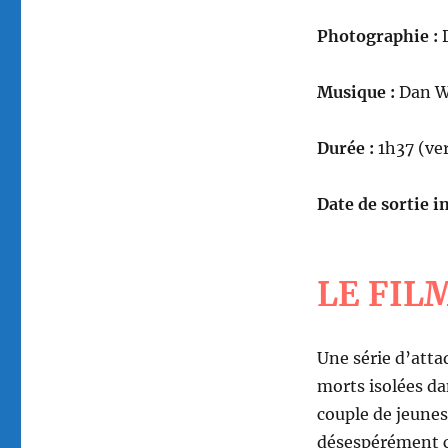
Photographie :
D
Musique :
Dan 
Durée :
1h37 (ver
Date de sortie in
LE FIL
Une série d’atta
morts isolées d
couple de jeunes
désespérément c