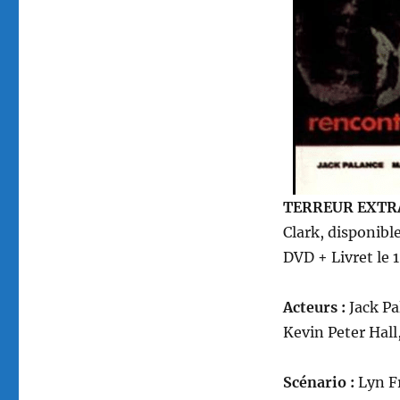
réalisé
par
Greydon
Clark
TERREUR EXTRA
Clark, disponibl
DVD + Livret le 
Acteurs :
Jack Pa
Kevin Peter Hal
Scénario :
Lyn F