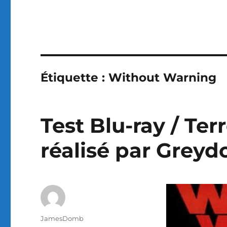
Étiquette :
Without Warning
Test Blu-ray / Ter
réalisé par Greyd
Auteur
JamesDomb