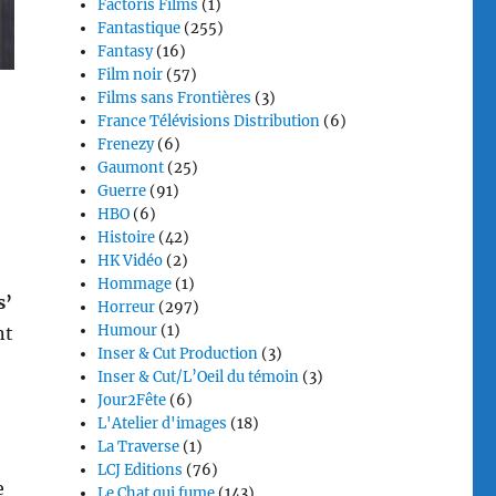
Factoris Films
(1)
Fantastique
(255)
Fantasy
(16)
Film noir
(57)
Films sans Frontières
(3)
France Télévisions Distribution
(6)
Frenezy
(6)
Gaumont
(25)
Guerre
(91)
HBO
(6)
Histoire
(42)
HK Vidéo
(2)
Hommage
(1)
s’
Horreur
(297)
Humour
(1)
nt
Inser & Cut Production
(3)
Inser & Cut/L’Oeil du témoin
(3)
Jour2Fête
(6)
L'Atelier d'images
(18)
La Traverse
(1)
LCJ Editions
(76)
e
Le Chat qui fume
(143)