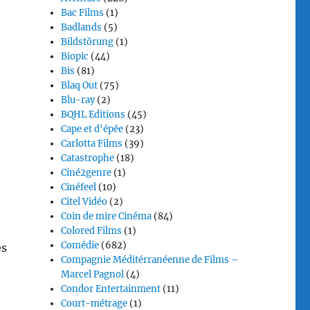
Bac Films
(1)
Badlands
(5)
Bildstörung
(1)
Biopic
(44)
Bis
(81)
Blaq Out
(75)
Blu-ray
(2)
BQHL Editions
(45)
Cape et d'épée
(23)
Carlotta Films
(39)
Catastrophe
(18)
Ciné2genre
(1)
Cinéfeel
(10)
Citel Vidéo
(2)
Coin de mire Cinéma
(84)
Colored Films
(1)
Comédie
(682)
es
Compagnie Méditérranéenne de Films –
Marcel Pagnol
(4)
Condor Entertainment
(11)
Court-métrage
(1)