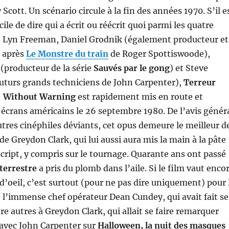
 Scott. Un scénario circule à la fin des années 1970. S’il e
cile de dire qui a écrit ou réécrit quoi parmi les quatre
s, Lyn Freeman, Daniel Grodnik (également producteur et
e après
Le Monstre du train
de Roger Spottiswoode),
(producteur de la série
Sauvés par le gong
) et Steve
uturs grands techniciens de John Carpenter),
Terreur
–
Without Warning
est rapidement mis en route et
 écrans américains le 26 septembre 1980. De l’avis génér
utres cinéphiles déviants, cet opus demeure le meilleur d
 de Greydon Clark, qui lui aussi aura mis la main à la pâte
 script, y compris sur le tournage. Quarante ans ont passé
terrestre
a pris du plomb dans l’aile. Si le film vaut enco
d’oeil, c’est surtout (pour ne pas dire uniquement) pour 
l’immense chef opérateur Dean Cundey, qui avait fait se
re autres à Greydon Clark, qui allait se faire remarquer
 avec John Carpenter sur
Halloween, la nuit des masques