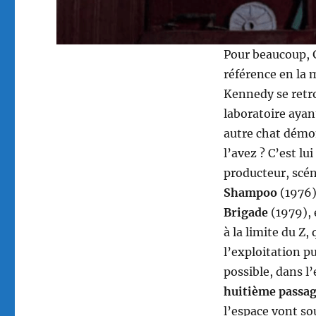
Pour beaucoup, G
référence en la 
Kennedy se retro
laboratoire ayan
autre chat démon
l’avez ? C’est l
producteur, scéna
Shampoo
(1976
Brigade
(1979), 
à la limite du Z
l’exploitation pu
possible, dans 
huitième passa
l’espace vont so