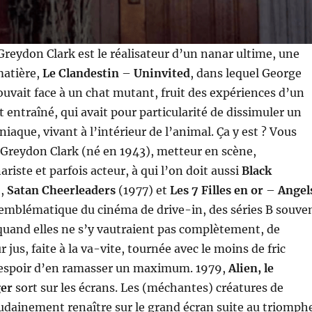
reydon Clark est le réalisateur d’un nanar ultime, une
matière,
Le Clandestin
–
Uninvited
, dans lequel George
uvait face à un chat mutant, fruit des expériences d’un
t entraîné, qui avait pour particularité de dissimuler un
iaque, vivant à l’intérieur de l’animal. Ça y est ? Vous
ui Greydon Clark (né en 1943), metteur en scène,
riste et parfois acteur, à qui l’on doit aussi
Black
),
Satan Cheerleaders
(1977) et
Les 7 Filles en or
–
Angel
emblématique du cinéma de drive-in, des séries B souve
, quand elles ne s’y vautraient pas complètement, de
r jus, faite à la va-vite, tournée avec le moins de fric
l’espoir d’en ramasser un maximum. 1979,
Alien, le
ger
sort sur les écrans. Les (méchantes) créatures de
udainement renaître sur le grand écran suite au triomph