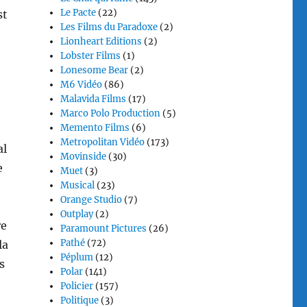
Le Pacte
(22)
st
Les Films du Paradoxe
(2)
Lionheart Editions
(2)
Lobster Films
(1)
Lonesome Bear
(2)
M6 Vidéo
(86)
Malavida Films
(17)
Marco Polo Production
(5)
Memento Films
(6)
Metropolitan Vidéo
(173)
al
Movinside
(30)
e
Muet
(3)
Musical
(23)
Orange Studio
(7)
Outplay
(2)
re
Paramount Pictures
(26)
Pathé
(72)
la
Péplum
(12)
s
Polar
(141)
Policier
(157)
Politique
(3)