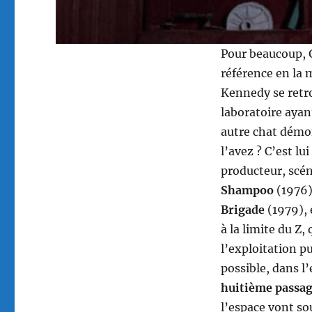
Pour beaucoup, G
référence en la 
Kennedy se retro
laboratoire ayan
autre chat démon
l’avez ? C’est l
producteur, scéna
Shampoo
(1976
Brigade
(1979), 
à la limite du Z
l’exploitation pu
possible, dans 
huitième passa
l’espace vont so