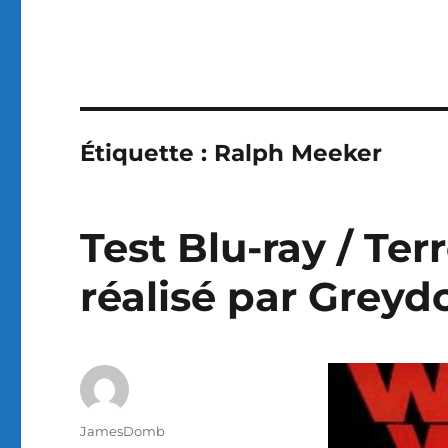
Étiquette :
Ralph Meeker
Test Blu-ray / Ter
réalisé par Greyd
Auteur
JamesDomb