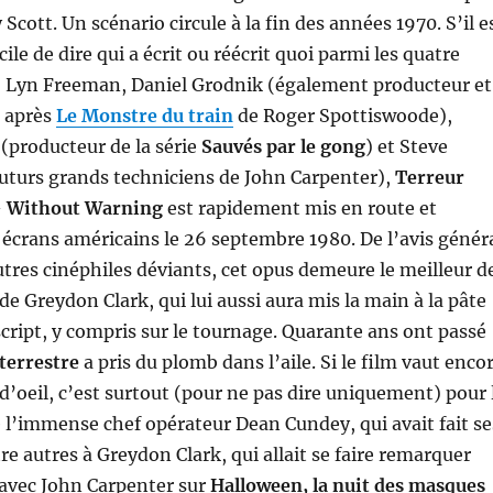
 Scott. Un scénario circule à la fin des années 1970. S’il e
cile de dire qui a écrit ou réécrit quoi parmi les quatre
s, Lyn Freeman, Daniel Grodnik (également producteur et
e après
Le Monstre du train
de Roger Spottiswoode),
(producteur de la série
Sauvés par le gong
) et Steve
uturs grands techniciens de John Carpenter),
Terreur
–
Without Warning
est rapidement mis en route et
 écrans américains le 26 septembre 1980. De l’avis génér
utres cinéphiles déviants, cet opus demeure le meilleur d
 de Greydon Clark, qui lui aussi aura mis la main à la pâte
 script, y compris sur le tournage. Quarante ans ont passé
terrestre
a pris du plomb dans l’aile. Si le film vaut enco
d’oeil, c’est surtout (pour ne pas dire uniquement) pour 
l’immense chef opérateur Dean Cundey, qui avait fait se
re autres à Greydon Clark, qui allait se faire remarquer
 avec John Carpenter sur
Halloween, la nuit des masques