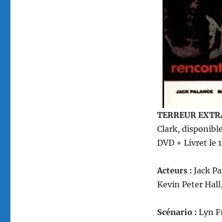
réalisé
par
Greydon
Clark
TERREUR EXTRA
Clark, disponibl
DVD + Livret le 
Acteurs :
Jack Pa
Kevin Peter Hal
Scénario :
Lyn F