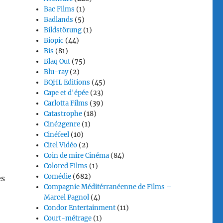
Bac Films
(1)
Badlands
(5)
Bildstörung
(1)
Biopic
(44)
Bis
(81)
Blaq Out
(75)
Blu-ray
(2)
BQHL Editions
(45)
Cape et d'épée
(23)
Carlotta Films
(39)
Catastrophe
(18)
Ciné2genre
(1)
Cinéfeel
(10)
Citel Vidéo
(2)
Coin de mire Cinéma
(84)
Colored Films
(1)
Comédie
(682)
es
Compagnie Méditérranéenne de Films –
Marcel Pagnol
(4)
Condor Entertainment
(11)
Court-métrage
(1)