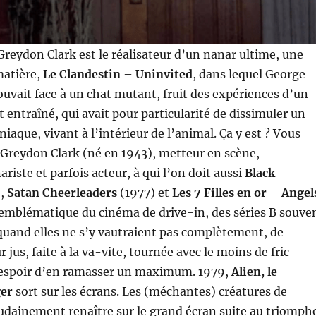
reydon Clark est le réalisateur d’un nanar ultime, une
matière,
Le Clandestin
–
Uninvited
, dans lequel George
uvait face à un chat mutant, fruit des expériences d’un
t entraîné, qui avait pour particularité de dissimuler un
iaque, vivant à l’intérieur de l’animal. Ça y est ? Vous
ui Greydon Clark (né en 1943), metteur en scène,
riste et parfois acteur, à qui l’on doit aussi
Black
),
Satan Cheerleaders
(1977) et
Les 7 Filles en or
–
Angel
emblématique du cinéma de drive-in, des séries B souve
, quand elles ne s’y vautraient pas complètement, de
r jus, faite à la va-vite, tournée avec le moins de fric
l’espoir d’en ramasser un maximum. 1979,
Alien, le
ger
sort sur les écrans. Les (méchantes) créatures de
udainement renaître sur le grand écran suite au triomph