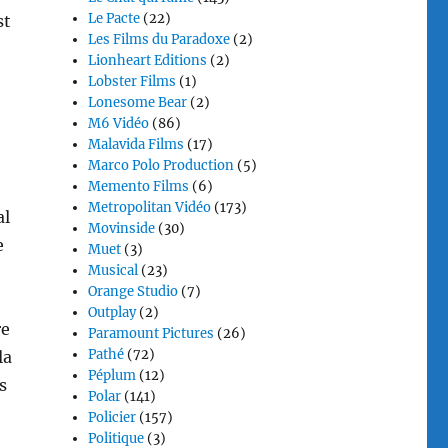
Le Pacte
(22)
st
Les Films du Paradoxe
(2)
Lionheart Editions
(2)
Lobster Films
(1)
Lonesome Bear
(2)
M6 Vidéo
(86)
Malavida Films
(17)
Marco Polo Production
(5)
Memento Films
(6)
Metropolitan Vidéo
(173)
al
Movinside
(30)
e
Muet
(3)
Musical
(23)
Orange Studio
(7)
Outplay
(2)
re
Paramount Pictures
(26)
Pathé
(72)
la
Péplum
(12)
s
Polar
(141)
Policier
(157)
Politique
(3)