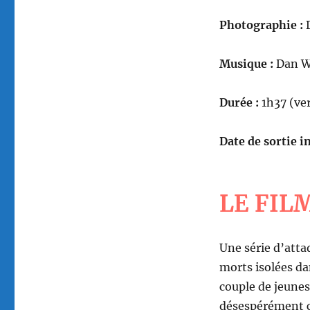
Photographie :
D
Musique :
Dan 
Durée :
1h37 (ver
Date de sortie in
LE FIL
Une série d’atta
morts isolées d
couple de jeunes
désespérément c