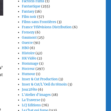
Factoris Films
(1)
Fantastique
(255)
Fantasy
(16)
Film noir
(57)
Films sans Frontières
(3)
France Télévisions Distribution
(6)
Frenezy
(6)
Gaumont
(25)
Guerre
(91)
HBO
(6)
Histoire
(42)
HK Vidéo
(2)
Hommage
(1)
s’
Horreur
(297)
Humour
(1)
nt
Inser & Cut Production
(3)
Inser & Cut/L’Oeil du témoin
(3)
Jour2Fête
(6)
L'Atelier d'images
(18)
La Traverse
(1)
LCJ Editions
(76)
e
Le Chat qui fume
(143)