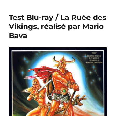
Test
DVD
/
Test Blu-ray / La Ruée des
Supersonic
Man,
Vikings, réalisé par Mario
réalisé
Bava
par
Juan
Piquer
Simón