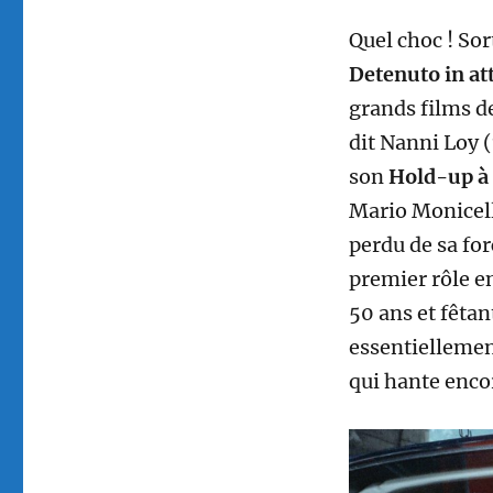
Quel choc ! Sor
Detenuto in att
grands films d
dit Nanni Loy 
son
Hold-up à 
Mario Monicelli
perdu de sa fo
premier rôle e
50 ans et fêtan
essentiellemen
qui hante enco