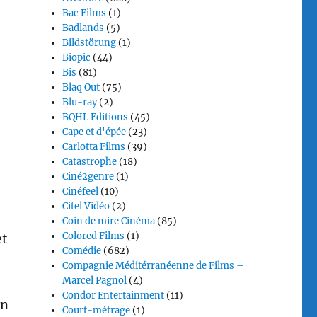
Bac Films
(1)
Badlands
(5)
Bildstörung
(1)
Biopic
(44)
Bis
(81)
Blaq Out
(75)
Blu-ray
(2)
BQHL Editions
(45)
Cape et d'épée
(23)
Carlotta Films
(39)
Catastrophe
(18)
Ciné2genre
(1)
Cinéfeel
(10)
Citel Vidéo
(2)
Coin de mire Cinéma
(85)
Colored Films
(1)
et
Comédie
(682)
Compagnie Méditérranéenne de Films –
Marcel Pagnol
(4)
Condor Entertainment
(11)
en
Court-métrage
(1)