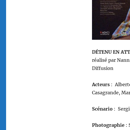
DÉTENU EN ATTE
r
éalisé
par Nann
Diffusion
A
cteurs
: Albert
Casagrande, Mar
Scénario
: Sergi
Photographie
: 