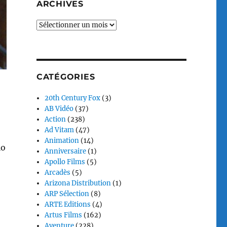
ARCHIVES
Archives
CATÉGORIES
20th Century Fox
(3)
AB Vidéo
(37)
Action
(238)
Ad Vitam
(47)
Animation
(14)
io
Anniversaire
(1)
Apollo Films
(5)
Arcadès
(5)
Arizona Distribution
(1)
ARP Sélection
(8)
ARTE Editions
(4)
Artus Films
(162)
Aventure
(228)