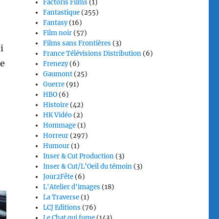
Factoris Films
(1)
Fantastique
(255)
Fantasy
(16)
Film noir
(57)
Films sans Frontières
(3)
i
France Télévisions Distribution
(6)
de
Frenezy
(6)
Gaumont
(25)
e
Guerre
(91)
HBO
(6)
Histoire
(42)
HK Vidéo
(2)
Hommage
(1)
Horreur
(297)
Humour
(1)
Inser & Cut Production
(3)
Inser & Cut/L’Oeil du témoin
(3)
Jour2Fête
(6)
L'Atelier d'images
(18)
La Traverse
(1)
LCJ Editions
(76)
Le Chat qui fume
(143)