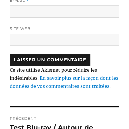
E-MAIL
*
SITE WEB
Ce site utilise Akismet pour réduire les
indésirables.
En savoir plus sur la façon dont les
données de vos commentaires sont traitées
.
Navigation
PRÉCÉDENT
de
Test Blu-ray / Autour de
Publication