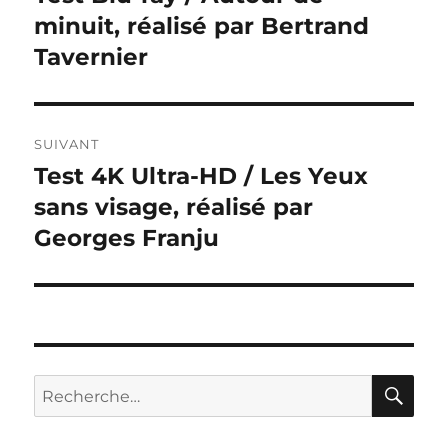
précédente :
minuit, réalisé par Bertrand
l’article
Tavernier
SUIVANT
Test 4K Ultra-HD / Les Yeux
Publication
suivante :
sans visage, réalisé par
Georges Franju
RE
Recherche
pour :