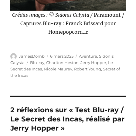
Crédits images : © Sidonis Calysta /
Paramount /
Captures Blu-ray : Franck Brissard pour
Homepopcorn.fr
Auteur
Publié
Catégories
JamesDomb
6 mars 2025
Aventure
,
Sidonis
le
Étiquettes
Calysta
Blu-ray
,
Charlton Heston
,
Jerry Hopper
,
Le
Secret des Incas
,
Nicole Maurey
,
Robert Young
,
Secret of
the Incas
2 réflexions sur « Test Blu-ray /
Le Secret des Incas, réalisé par
Jerry Hopper »