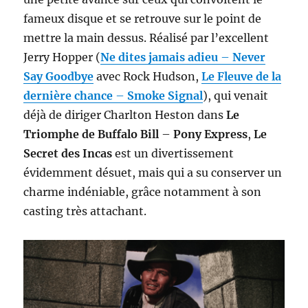
fameux disque et se retrouve sur le point de
mettre la main dessus. Réalisé par l’excellent
Jerry Hopper (
Ne dites jamais adieu
–
Never
Say Goodbye
avec Rock Hudson,
Le Fleuve de la
dernière chance
–
Smoke Signal
), qui venait
déjà de diriger Charlton Heston dans
Le
Triomphe de Buffalo Bill
–
Pony Express
,
Le
Secret des Incas
est un divertissement
évidemment désuet, mais qui a su conserver un
charme indéniable, grâce notamment à son
casting très attachant.