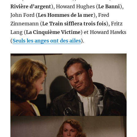
Rivière d’argent
), Howard Hughes (
Le Banni
),
John Ford (
Les Hommes de la mer
), Fred
Zinnemann (
Le Train sifflera trois fois
), Fritz
Lang (
La Cinquième Victime
) et Howard Hawks
(
Seuls les anges ont des ailes
).