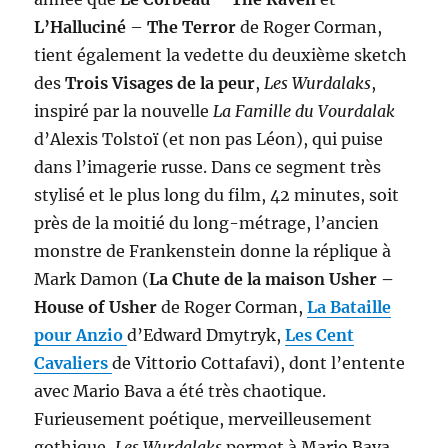
L’Halluciné
–
The Terror
de Roger Corman,
tient également la vedette du deuxième sketch
des
Trois Visages de la peur
,
Les Wurdalaks
,
inspiré par la nouvelle
La Famille du Vourdalak
d’Alexis Tolstoï (et non pas Léon), qui puise
dans l’imagerie russe. Dans ce segment très
stylisé et le plus long du film, 42 minutes, soit
près de la moitié du long-métrage, l’ancien
monstre de Frankenstein donne la réplique à
Mark Damon (
La Chute de la maison Usher –
House of Usher
de Roger Corman,
La Bataille
pour Anzio
d’Edward Dmytryk,
Les Cent
Cavaliers
de Vittorio Cottafavi), dont l’entente
avec Mario Bava a été très chaotique.
Furieusement poétique, merveilleusement
gothique,
Les Wurdalaks
permet à Mario Bava