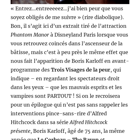
« Entrez…entreeeeez…j’ai bien peur que vous
soyez obligés de me suivre » (rire diabolique).
Bon, il s’agit ici d’un extrait tiré de l’attraction
Phantom Manor
à Disneyland Paris lorsque vous
vous retrouvez coincés dans l’ascenseur de la
bâtisse, mais c’est à peu près le même effet que
nous fait l’apparition de Boris Karloff en avant-
programme des
Trois Visages de la peur
, qui
indique – en regardant les spectateurs droit
dans les yeux – que les mauvais esprits et les
vampires sont PARTOUT ! Si on le recroisera
pour un épilogue qui n’est pas sans rappeler les
interventions pince-sans-rire d’Alfred
Hitchcock dans sa série
Alfred Hitchcock
présente
, Boris Karloff, âgé de 75 ans, la même
année que
Le Corbeau
–
The Raven
et