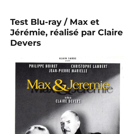
Test
Blu-
ray
Test Blu-ray / Max et
/
Tout
Jérémie, réalisé par Claire
l’or
Devers
du
monde,
réalisé
par
René
Clair