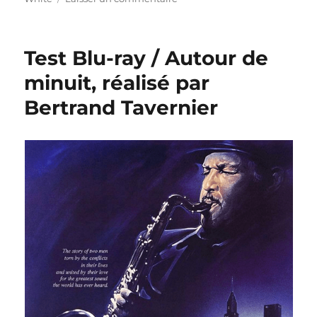
Test
Blu-
ray
Test Blu-ray / Autour de
/
Max
minuit, réalisé par
et
Bertrand Tavernier
Jérémie,
réalisé
par
Claire
Devers