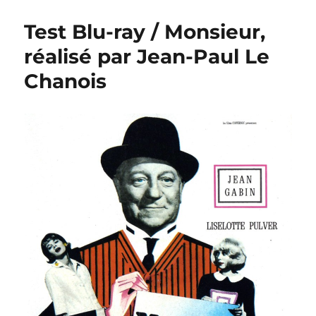
Blu-
ray
Test Blu-ray / Monsieur,
/
Autour
réalisé par Jean-Paul Le
de
Chanois
minuit,
réalisé
par
Bertrand
Tavernier