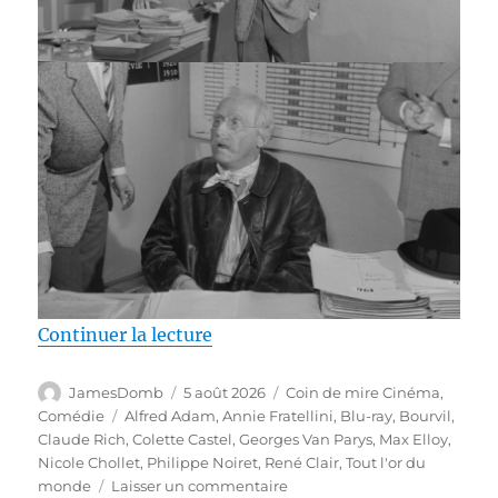
de « Test Blu-ray / Tout l’or du 
Continuer la lecture
Auteur
Publié
Catégories
JamesDomb
5 août 2026
Coin de mire Cinéma
,
le
Étiquettes
Comédie
Alfred Adam
,
Annie Fratellini
,
Blu-ray
,
Bourvil
,
Claude Rich
,
Colette Castel
,
Georges Van Parys
,
Max Elloy
,
Nicole Chollet
,
Philippe Noiret
,
René Clair
,
Tout l'or du
sur
monde
Laisser un commentaire