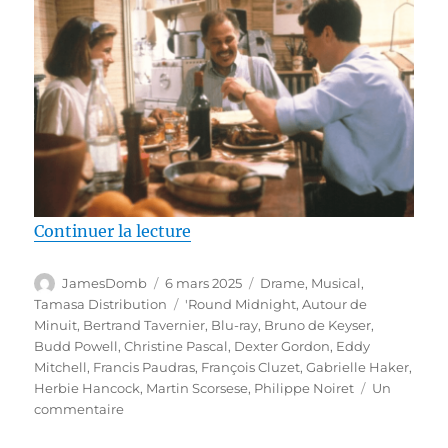
de « Test Blu-ray / Autour de mi
Continuer la lecture
Auteur
Publié
Catégories
JamesDomb
6 mars 2025
Drame
,
Musical
,
le
Étiquettes
Tamasa Distribution
'Round Midnight
,
Autour de
Minuit
,
Bertrand Tavernier
,
Blu-ray
,
Bruno de Keyser
,
Budd Powell
,
Christine Pascal
,
Dexter Gordon
,
Eddy
Mitchell
,
Francis Paudras
,
François Cluzet
,
Gabrielle Haker
,
Herbie Hancock
,
Martin Scorsese
,
Philippe Noiret
Un
sur
commentaire
Test