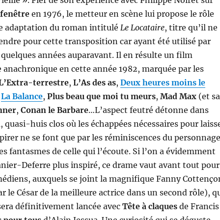
ieille ». Fier de son expérience avec Philippe Noiret sur
fenêtre
en 1976, le metteur en scène lui propose le rôle
te adaptation du roman intitulé
Le Locataire
, titre qu’il ne
endre pour cette transposition car ayant été utilisé par
uelques années auparavant. Il en résulte un film
e anachronique en cette année 1982, marquée par les
L’Extra-terrestre
,
L’As des as
,
Deux heures moins le
,
La Balance
,
Plus beau que moi tu meurs
,
Mad Max
(et sa
nner
,
Conan le Barbare
…L’aspect feutré détonne dans
d
, quasi-huis clos où les échappées nécessaires pour laiss
spirer ne se font que par les réminiscences du personnag
les fantasmes de celle qui l’écoute. Si l’on a évidemment
nier-Deferre plus inspiré, ce drame vaut avant tout pour
médiens, auxquels se joint la magnifique Fanny Cottenço
 le César de la meilleure actrice dans un second rôle), q
era définitivement lancée avec
Tête à claques
de Francis