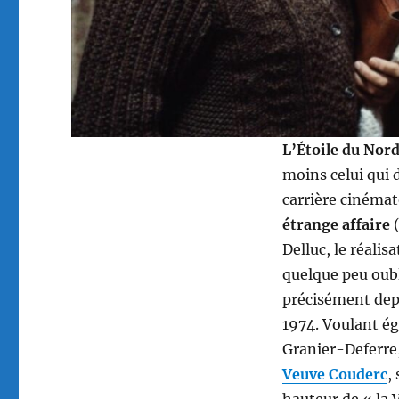
L’Étoile du Nor
moins celui qui d
carrière cinéma
étrange affaire
(
Delluc, le réali
quelque peu oubl
précisément de
1974. Voulant ég
Granier-Deferre, 
Veuve Couderc
,