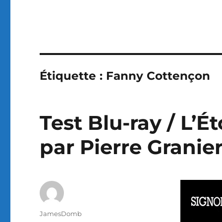
Étiquette :
Fanny Cottençon
Test Blu-ray / L’Ét
par Pierre Granie
Auteur
JamesDomb