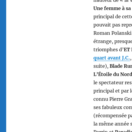
hauteur de « la V
Une femme à sa 
principal de cet
pouvait pas repr
Roman Polanski q
étrange, presqu
triomphes d’
ET 
quart avant J.C.
suite),
Blade Ru
L’Étoile du Nor
le spectateur re
principal et par 
connu Pierre Gra
ses fabuleux co
(récompensée par
la même année s