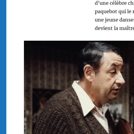
d’une célèbre ch
paquebot qui le 
une jeune danseu
devient la maît