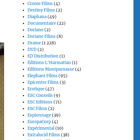
Crome Films
(4)
Destiny Films
(2)
Diaphana
(49)
Documentaire
(22)
Doriane
(2)
Doriane Films
(8)
Drame
(1 228)
DVD
(2)
ED Distribution
(1)
Éditions L'Harmattan
(1)
Editions Montparnasse
(4)
Elephant Films
(95)
Epicentre Films
(3)
Erotique
(47)
ESC Conseils
(9)
ESC Editions
(71)
ESC Films
(2)
Espionnage
(39)
EuropaCorp
(4)
Expérimental
(10)
Extralucid Films
(38)