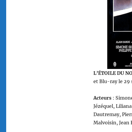
Granier-
Deferre
L’ÉTOILE DU N
et Blu-ray le 2
Acteurs
: Simone
Jézéquel, Lilian
Dautremay, Pierr
Malvoisin, Jean