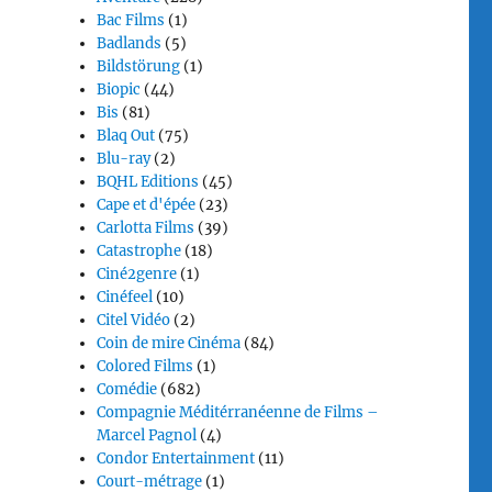
Bac Films
(1)
Badlands
(5)
Bildstörung
(1)
Biopic
(44)
Bis
(81)
Blaq Out
(75)
Blu-ray
(2)
BQHL Editions
(45)
Cape et d'épée
(23)
Carlotta Films
(39)
Catastrophe
(18)
Ciné2genre
(1)
Cinéfeel
(10)
Citel Vidéo
(2)
Coin de mire Cinéma
(84)
Colored Films
(1)
Comédie
(682)
Compagnie Méditérranéenne de Films –
Marcel Pagnol
(4)
Condor Entertainment
(11)
Court-métrage
(1)