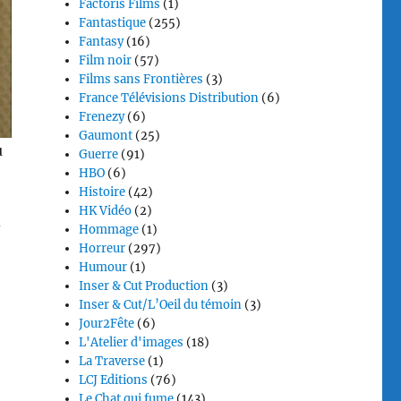
Factoris Films
(1)
Fantastique
(255)
Fantasy
(16)
Film noir
(57)
Films sans Frontières
(3)
France Télévisions Distribution
(6)
Frenezy
(6)
Gaumont
(25)
u
Guerre
(91)
HBO
(6)
Histoire
(42)
HK Vidéo
(2)
-
Hommage
(1)
Horreur
(297)
Humour
(1)
Inser & Cut Production
(3)
Inser & Cut/L’Oeil du témoin
(3)
Jour2Fête
(6)
L'Atelier d'images
(18)
La Traverse
(1)
LCJ Editions
(76)
Le Chat qui fume
(143)