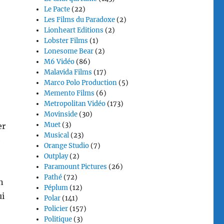
Le Pacte
(22)
Les Films du Paradoxe
(2)
Lionheart Editions
(2)
Lobster Films
(1)
Lonesome Bear
(2)
M6 Vidéo
(86)
Malavida Films
(17)
Marco Polo Production
(5)
Memento Films
(6)
Metropolitan Vidéo
(173)
Movinside
(30)
Muet
(3)
er
Musical
(23)
e
Orange Studio
(7)
Outplay
(2)
Paramount Pictures
(26)
Pathé
(72)
n
Péplum
(12)
ui
Polar
(141)
Policier
(157)
Politique
(3)