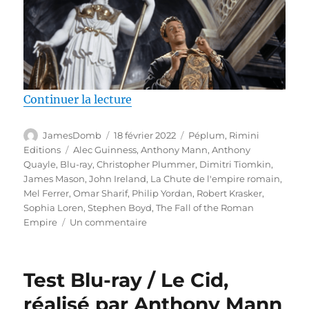
de « Test Blu-ray / La Chute de
Continuer la lecture
Auteur
Publié
Catégories
JamesDomb
18 février 2022
Péplum
,
Rimini
le
Étiquettes
Editions
Alec Guinness
,
Anthony Mann
,
Anthony
Quayle
,
Blu-ray
,
Christopher Plummer
,
Dimitri Tiomkin
,
James Mason
,
John Ireland
,
La Chute de l'empire romain
,
Mel Ferrer
,
Omar Sharif
,
Philip Yordan
,
Robert Krasker
,
Sophia Loren
,
Stephen Boyd
,
The Fall of the Roman
sur
Empire
Un commentaire
Test
Blu-
ray
Test Blu-ray / Le Cid,
/
La
réalisé par Anthony Mann
Chute