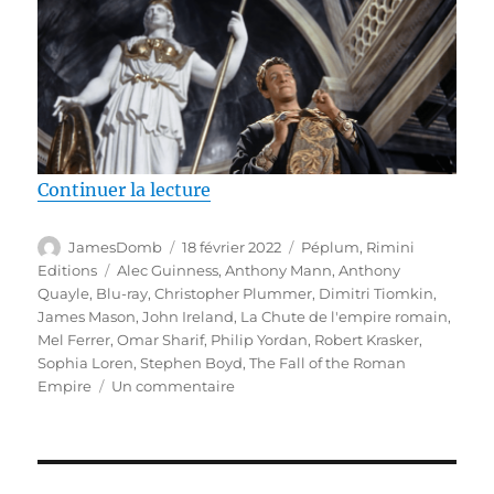
de « Test Blu-ray / La Chute de
Continuer la lecture
Auteur
Publié
Catégories
JamesDomb
18 février 2022
Péplum
,
Rimini
le
Étiquettes
Editions
Alec Guinness
,
Anthony Mann
,
Anthony
Quayle
,
Blu-ray
,
Christopher Plummer
,
Dimitri Tiomkin
,
James Mason
,
John Ireland
,
La Chute de l'empire romain
,
Mel Ferrer
,
Omar Sharif
,
Philip Yordan
,
Robert Krasker
,
Sophia Loren
,
Stephen Boyd
,
The Fall of the Roman
sur
Empire
Un commentaire
Test
Blu-
ray
/