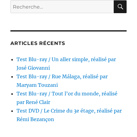
La
RE
Recherche
Chute
pour :
de
l’empire
romain,
réalisé
par
ARTICLES RÉCENTS
Anthony
Mann
Test Blu-ray / Un aller simple, réalisé par
José Giovanni
Test Blu-ray / Rue Málaga, réalisé par
Maryam Touzani
Test Blu-ray / Tout l’or du monde, réalisé
par René Clair
Test DVD / Le Crime du 3e étage, réalisé par
Rémi Bezançon