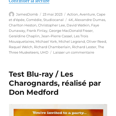
de « Test 4K UHD / Les Trois Mou
Continuer la lecture
Auteur
Publié
Catégories
JamesDomb
23 mai 2023
Action
,
Aventure
,
Cape
le
Étiquettes
et d'épée
,
Comédie
,
Studiocanal
4K
,
Alexandre Dumas
,
Charlton Heston
,
Christopher Lee
,
David Watkin
,
Faye
Dunaway
,
Frank Finlay
,
George MacDonald Fraser
,
Geraldine Chaplin
,
Jean-Pierre Cassel
,
Les Trois
Mousquetaires
,
Michael York
,
Michel Legrand
,
Oliver Reed
,
Raquel Welch
,
Richard Chamberlain
,
Richard Lester
,
The
sur
Three Musketeers
,
UHD
Laisser un commentaire
Test
4K
UHD
Test Blu-ray / Les
/
Les
Charognards, réalisé par
Trois
Don Medford
Mousquetair
réalisé
par
Richard
Lester