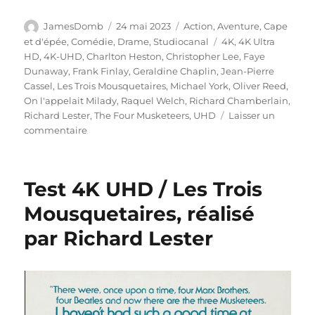
Auteur
Publié
Catégories
JamesDomb
24 mai 2023
Action
,
Aventure
,
Cape
le
Étiquettes
et d'épée
,
Comédie
,
Drame
,
Studiocanal
4K
,
4K Ultra
HD
,
4K-UHD
,
Charlton Heston
,
Christopher Lee
,
Faye
Dunaway
,
Frank Finlay
,
Geraldine Chaplin
,
Jean-Pierre
Cassel
,
Les Trois Mousquetaires
,
Michael York
,
Oliver Reed
,
On l'appelait Milady
,
Raquel Welch
,
Richard Chamberlain
,
Richard Lester
,
The Four Musketeers
,
UHD
Laisser un
sur
commentaire
Test
4K
UHD
Test 4K UHD / Les Trois
/
On
Mousquetaires, réalisé
l’appelait
par Richard Lester
Milady,
réalisé
par
Richard
Lester