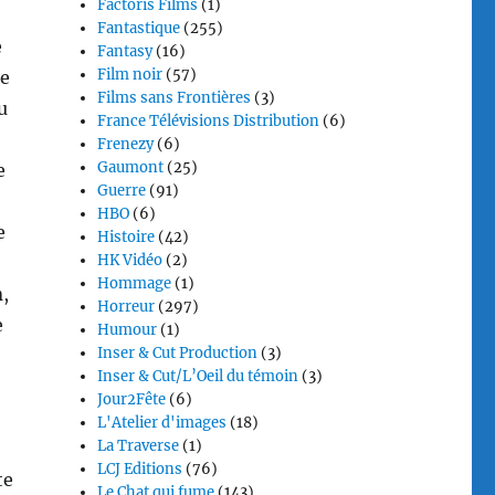
Factoris Films
(1)
Fantastique
(255)
e
Fantasy
(16)
Film noir
(57)
ce
Films sans Frontières
(3)
u
France Télévisions Distribution
(6)
Frenezy
(6)
Gaumont
(25)
e
Guerre
(91)
HBO
(6)
e
Histoire
(42)
HK Vidéo
(2)
Hommage
(1)
n
,
Horreur
(297)
e
Humour
(1)
Inser & Cut Production
(3)
Inser & Cut/L’Oeil du témoin
(3)
Jour2Fête
(6)
L'Atelier d'images
(18)
La Traverse
(1)
LCJ Editions
(76)
te
Le Chat qui fume
(143)