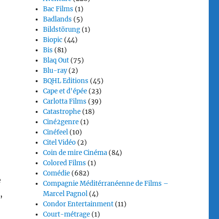
Bac Films
(1)
Badlands
(5)
Bildstörung
(1)
Biopic
(44)
Bis
(81)
Blaq Out
(75)
Blu-ray
(2)
BQHL Editions
(45)
Cape et d'épée
(23)
Carlotta Films
(39)
Catastrophe
(18)
Ciné2genre
(1)
Cinéfeel
(10)
Citel Vidéo
(2)
Coin de mire Cinéma
(84)
Colored Films
(1)
Comédie
(682)
e
Compagnie Méditérranéenne de Films –
,
Marcel Pagnol
(4)
Condor Entertainment
(11)
Court-métrage
(1)