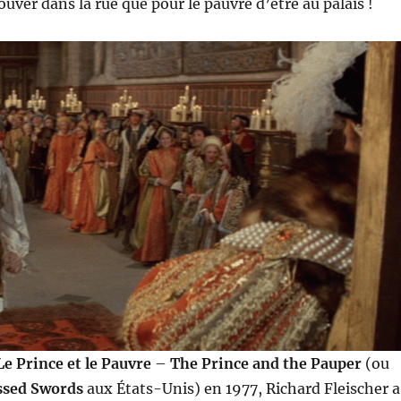
ouver dans la rue que pour le pauvre d’être au palais !
Le Prince et le Pauvre
–
The Prince and the Pauper
(ou
ssed Swords
aux États-Unis) en 1977, Richard Fleischer a