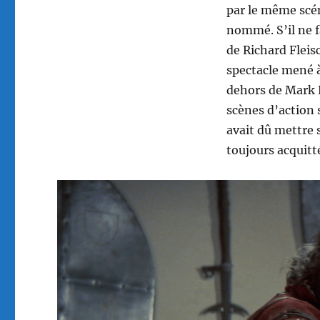
par le même scé
nommé. S’il ne fa
de Richard Fleis
spectacle mené à
dehors de Mark L
scènes d’action s
avait dû mettre s
toujours acquitt