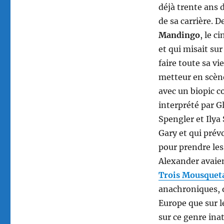
déjà trente ans 
de sa carrière. D
Mandingo
, le c
et qui misait sur
faire toute sa vi
metteur en scène
avec un biopic c
interprété par Gl
Spengler et Ilya
Gary et qui pré
pour prendre le
Alexander avaie
Trois Mousquet
anachroniques, q
Europe que sur l
sur ce genre ina