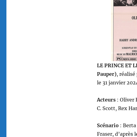
le
Pauvre,
réalisé
par
Richard
Fleischer
LE PRINCE ET L
Pauper)
, réalis
le 31 janvier 20
Acteurs
: Oliver
C. Scott, Rex H
Scénario
: Bert
Fraser, d’après