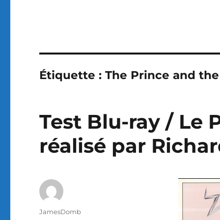
Étiquette :
The Prince and th
Test Blu-ray / Le 
réalisé par Richar
Auteur
JamesDomb