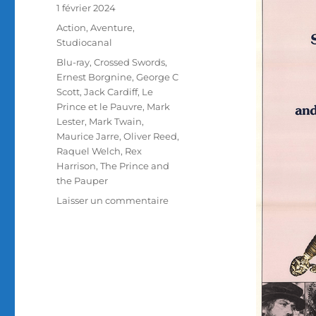
Publié
1 février 2024
le
Catégories
Action
,
Aventure
,
Studiocanal
Étiquettes
Blu-ray
,
Crossed Swords
,
Ernest Borgnine
,
George C
Scott
,
Jack Cardiff
,
Le
Prince et le Pauvre
,
Mark
Lester
,
Mark Twain
,
Maurice Jarre
,
Oliver Reed
,
Raquel Welch
,
Rex
Harrison
,
The Prince and
the Pauper
sur
Laisser un commentaire
Test
Blu-
ray
/
Le
Prince
et