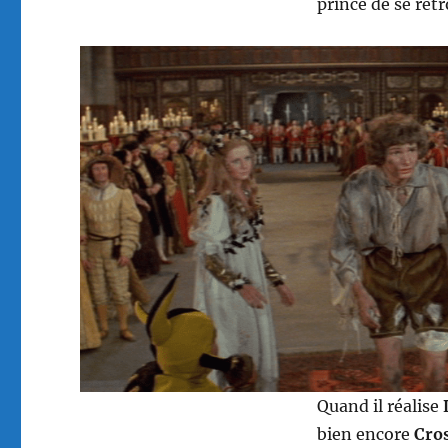
prince de se retr
Quand il réalise
bien encore
Cro