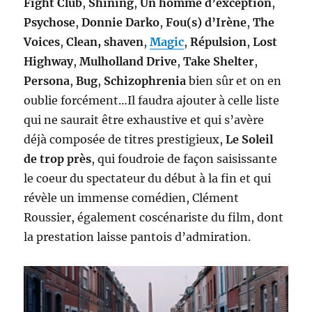
Fight Club
,
Shining
,
Un homme d’exception
,
Psychose
,
Donnie Darko
,
Fou(s) d’Irène
,
The
Voices
,
Clean, shaven
,
Magic
,
Répulsion
,
Lost
Highway
,
Mulholland Drive
,
Take Shelter
,
Persona
,
Bug
,
Schizophrenia
bien sûr et on en
oublie forcément…Il faudra ajouter à celle liste
qui ne saurait être exhaustive et qui s’avère
déjà composée de titres prestigieux,
Le Soleil
de trop près
, qui foudroie de façon saisissante
le coeur du spectateur du début à la fin et qui
révèle un immense comédien, Clément
Roussier, également coscénariste du film, dont
la prestation laisse pantois d’admiration.