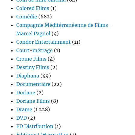
Colored Films
(1)
Comédie
(682)
Compagnie Méditérranéenne de Films –
Marcel Pagnol
(4)
Condor Entertainment
(11)
Court-métrage
(1)
Crome Films
(4)
Destiny Films
(2)
Diaphana
(49)
Documentaire
(22)
Doriane
(2)
Doriane Films
(8)
Drame
(1 228)
DVD
(2)
ED Distribution
(1)
Éditions L'Harmattan
(1)