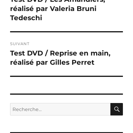
précédente :
réalisé par Valeria Bruni
l’article
Tedeschi
SUIVANT
Test DVD / Reprise en main,
Publication
suivante :
réalisé par Gilles Perret
RE
Recherche
pour :