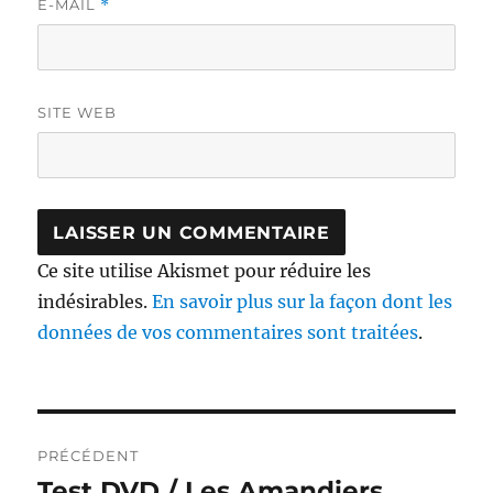
E-MAIL
*
SITE WEB
Ce site utilise Akismet pour réduire les
indésirables.
En savoir plus sur la façon dont les
données de vos commentaires sont traitées
.
Navigation
PRÉCÉDENT
de
Test DVD / Les Amandiers,
Publication