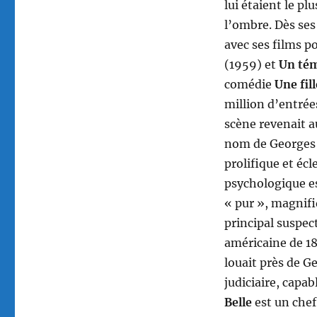
lui étaient le pl
l’ombre. Dès ses
avec ses films po
(1959) et
Un tém
comédie
Une fill
million d’entrée
scène revenait a
nom de Georges 
prolifique et éc
psychologique e
« pur », magnifi
principal suspec
américaine de 18
louait près de G
judiciaire, capa
Belle
est un chef