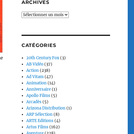
ARCHIVES
Archives
CATÉGORIES
le
20th Century Fox
(3)
AB Vidéo
(37)
Action
(238)
Ad Vitam
(47)
Animation
(14)
Anniversaire
(1)
Apollo Films
(5)
Arcadès
(5)
Arizona Distribution
(1)
ARP Sélection
(8)
ARTE Editions
(4)
Artus Films
(162)
Aventure
(228)