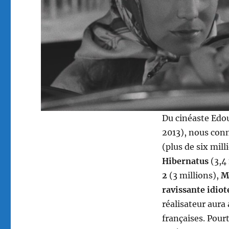
Du cinéaste Edo
2013), nous con
(plus de six mill
Hibernatus
(3,4 
2
(3 millions),
M
ravissante idiot
réalisateur aura 
françaises. Pour