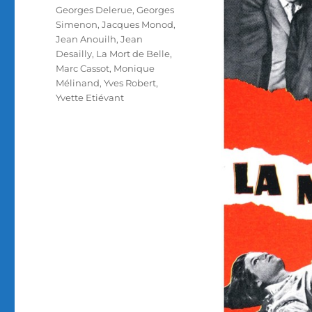
Georges Delerue
,
Georges
Simenon
,
Jacques Monod
,
Jean Anouilh
,
Jean
Desailly
,
La Mort de Belle
,
Marc Cassot
,
Monique
Mélinand
,
Yves Robert
,
Yvette Etiévant