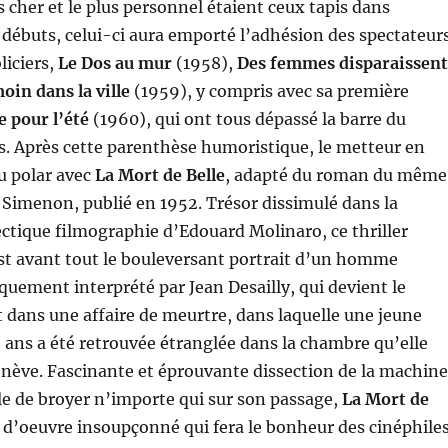
us cher et le plus personnel étaient ceux tapis dans
 débuts, celui-ci aura emporté l’adhésion des spectateur
liciers,
Le Dos au mur
(1958),
Des femmes disparaissent
oin dans la ville
(1959), y compris avec sa première
e pour l’été
(1960), qui ont tous dépassé la barre du
s. Après cette parenthèse humoristique, le metteur en
u polar avec
La Mort de Belle
, adapté du roman du même
Simenon, publié en 1952. Trésor dissimulé dans la
lectique filmographie d’Edouard Molinaro, ce thriller
st avant tout le bouleversant portrait d’un homme
quement interprété par Jean Desailly, qui devient le
t dans une affaire de meurtre, dans laquelle une jeune
 ans a été retrouvée étranglée dans la chambre qu’elle
enève. Fascinante et éprouvante dissection de la machine
ble de broyer n’importe qui sur son passage,
La Mort de
 d’oeuvre insoupçonné qui fera le bonheur des cinéphiles