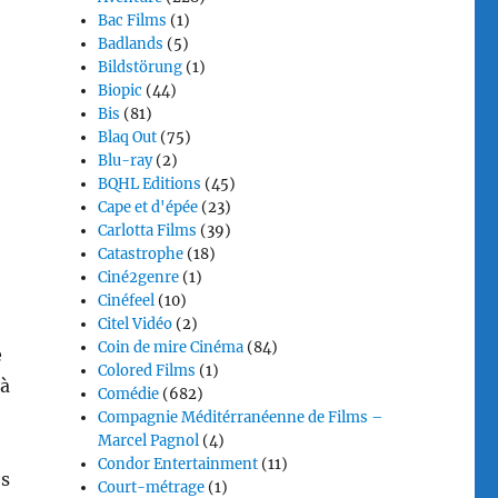
Bac Films
(1)
Badlands
(5)
Bildstörung
(1)
Biopic
(44)
Bis
(81)
Blaq Out
(75)
Blu-ray
(2)
BQHL Editions
(45)
Cape et d'épée
(23)
Carlotta Films
(39)
Catastrophe
(18)
Ciné2genre
(1)
Cinéfeel
(10)
Citel Vidéo
(2)
Coin de mire Cinéma
(84)
e
Colored Films
(1)
 à
Comédie
(682)
Compagnie Méditérranéenne de Films –
Marcel Pagnol
(4)
Condor Entertainment
(11)
es
Court-métrage
(1)