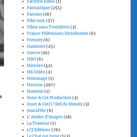
Factoris Films
(1)
Fantastique
(255)
Fantasy
(16)
Film noir
(57)
Films sans Frontières
(3)
France Télévisions Distribution
(6)
Frenezy
(6)
Gaumont
(25)
Guerre
(91)
HBO
(6)
Histoire
(42)
HK Vidéo
(2)
Hommage
(1)
Horreur
(297)
Humour
(1)
s
Inser & Cut Production
(3)
Inser & Cut/L’Oeil du témoin
(3)
Jour2Fête
(6)
L'Atelier d'images
(18)
La Traverse
(1)
LCJ Editions
(76)
Le Chat qui fume
(143)