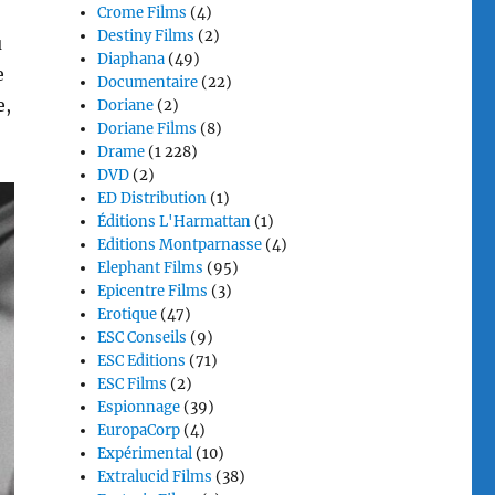
Crome Films
(4)
Destiny Films
(2)
u
Diaphana
(49)
e
Documentaire
(22)
e,
Doriane
(2)
Doriane Films
(8)
Drame
(1 228)
DVD
(2)
ED Distribution
(1)
Éditions L'Harmattan
(1)
Editions Montparnasse
(4)
Elephant Films
(95)
Epicentre Films
(3)
Erotique
(47)
ESC Conseils
(9)
ESC Editions
(71)
ESC Films
(2)
Espionnage
(39)
EuropaCorp
(4)
Expérimental
(10)
Extralucid Films
(38)