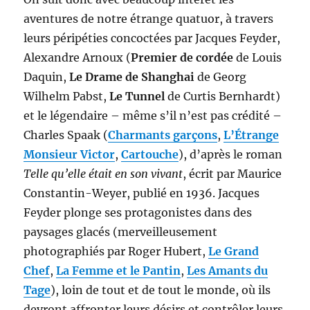
aventures de notre étrange quatuor, à travers
leurs péripéties concoctées par Jacques Feyder,
Alexandre Arnoux (
Premier de cordée
de Louis
Daquin,
Le Drame de Shanghai
de Georg
Wilhelm Pabst,
Le Tunnel
de Curtis Bernhardt)
et le légendaire – même s’il n’est pas crédité –
Charles Spaak (
Charmants garçons
,
L’Étrange
Monsieur Victor
,
Cartouche
), d’après le roman
Telle qu’elle était en son vivant
, écrit par Maurice
Constantin-Weyer, publié en 1936. Jacques
Feyder plonge ses protagonistes dans des
paysages glacés (merveilleusement
photographiés par Roger Hubert,
Le Grand
Chef
,
La Femme et le Pantin
,
Les Amants du
Tage
), loin de tout et de tout le monde, où ils
devront affronter leurs désirs et contrôler leurs