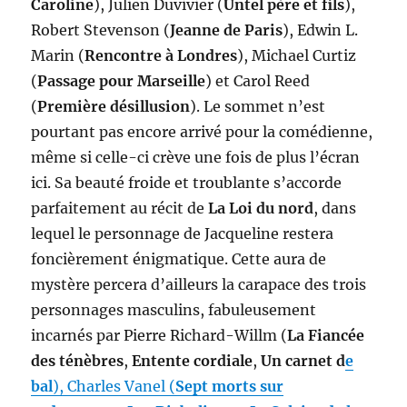
Caroline
), Julien Duvivier (
Untel père et fils
),
Robert Stevenson (
Jeanne de Paris
), Edwin L.
Marin (
Rencontre à Londres
), Michael Curtiz
(
Passage pour Marseille
) et Carol Reed
(
Première désillusion
). Le sommet n’est
pourtant pas encore arrivé pour la comédienne,
même si celle-ci crève une fois de plus l’écran
ici. Sa beauté froide et troublante s’accorde
parfaitement au récit de
La Loi du nord
, dans
lequel le personnage de Jacqueline restera
foncièrement énigmatique. Cette aura de
mystère percera d’ailleurs la carapace des trois
personnages masculins, fabuleusement
incarnés par Pierre Richard-Willm (
La Fiancée
des ténèbres
,
Entente cordiale
,
Un carnet d
e
bal
), Charles Vanel (
Sept morts sur