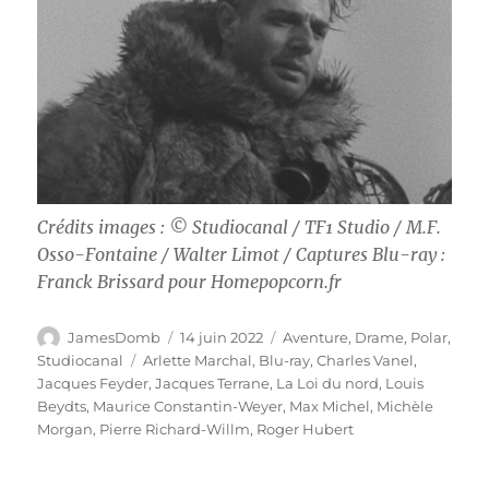
Crédits images : © Studiocanal / TF1 Studio / M.F.
Osso-Fontaine / Walter Limot / Captures Blu-ray :
Franck Brissard pour Homepopcorn.fr
Auteur
Publié
Catégories
JamesDomb
14 juin 2022
Aventure
,
Drame
,
Polar
,
le
Étiquettes
Studiocanal
Arlette Marchal
,
Blu-ray
,
Charles Vanel
,
Jacques Feyder
,
Jacques Terrane
,
La Loi du nord
,
Louis
Beydts
,
Maurice Constantin-Weyer
,
Max Michel
,
Michèle
Morgan
,
Pierre Richard-Willm
,
Roger Hubert