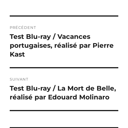
Navigation
PRÉCÉDENT
de
Test Blu-ray / Vacances
Publication
précédente :
portugaises, réalisé par Pierre
l’article
Kast
SUIVANT
Test Blu-ray / La Mort de Belle,
Publication
suivante :
réalisé par Edouard Molinaro