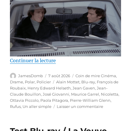
de « Test Blu-ray / Un aller simp
Continuer la lecture
Auteur
Publié
Catégories
JamesDomb
7 août 2026
Coin de mire Cinéma
,
le
Étiquettes
Drame
,
Polar
,
Policier
Alain Mottet
,
Blu-ray
,
François de
Roubaix
,
Henry Edward Helseth
,
Jean Gaven
,
Jean-
Claude Bouillon
,
José Giovanni
,
Maurice Garrel
,
Nicoletta
,
Ottavia Piccolo
,
Paola Pitagora
,
Pierre-William Glenn
,
sur
Rufus
,
Un aller simple
Laisser un commentaire
Test
Blu-
ray
Test Blu-ray / La Veuve
/