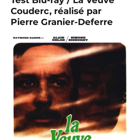
Un
Couderc, réalisé par
aller
Pierre Granier-Deferre
simple,
réalisé
par
José
Giovanni