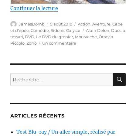
de « Test DVD / Zorro, réalisé pa
Continuer la lecture
Auteur
Publié
Catégories
JamesDomb
9 août 2019
Action
,
Aventure
,
Cape
le
Étiquettes
et d'épée
,
Comédie
,
Sidonis Calysta
Alain Delon
,
Duccio
tessari
,
DVD
,
Le DVD du grenier
,
Moustache
,
Ottavia
sur
Piccolo
,
Zorro
Un commentaire
Test
DVD
/
Zorro,
réalisé
RE
Recherche
par
pour :
Duccio
Tessari
ARTICLES RÉCENTS
Test Blu-ray / Un aller simple, réalisé par