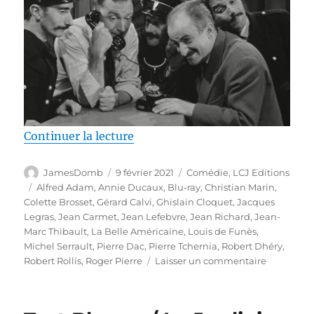
de « Test Blu-ray / La Belle Amé
Continuer la lecture
Auteur
Publié
Catégories
JamesDomb
9 février 2021
Comédie
,
LCJ Editions
le
Étiquettes
Alfred Adam
,
Annie Ducaux
,
Blu-ray
,
Christian Marin
,
Colette Brosset
,
Gérard Calvi
,
Ghislain Cloquet
,
Jacques
Legras
,
Jean Carmet
,
Jean Lefebvre
,
Jean Richard
,
Jean-
Marc Thibault
,
La Belle Américaine
,
Louis de Funès
,
Michel Serrault
,
Pierre Dac
,
Pierre Tchernia
,
Robert Dhéry
,
sur
Robert Rollis
,
Roger Pierre
Laisser un commentaire
Test
Blu-
ray