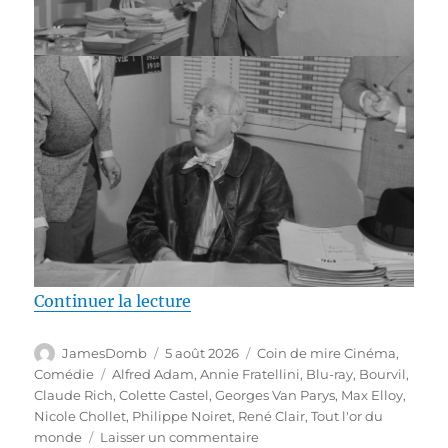
de « Test Blu-ray / Tout l’or du 
Continuer la lecture
Auteur
Publié
Catégories
JamesDomb
5 août 2026
Coin de mire Cinéma
,
le
Étiquettes
Comédie
Alfred Adam
,
Annie Fratellini
,
Blu-ray
,
Bourvil
,
Claude Rich
,
Colette Castel
,
Georges Van Parys
,
Max Elloy
,
Nicole Chollet
,
Philippe Noiret
,
René Clair
,
Tout l'or du
sur
monde
Laisser un commentaire