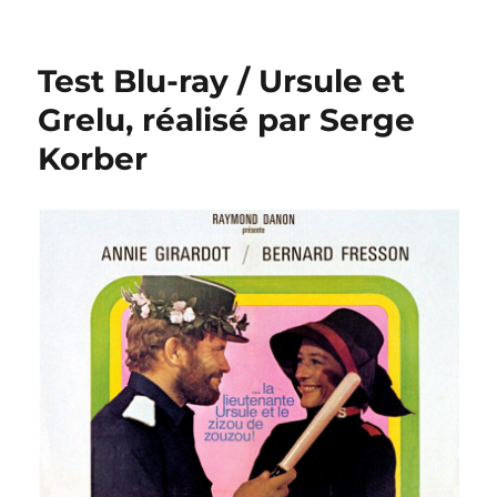
Test
Blu-
ray
Test Blu-ray / Ursule et
/
Tout
Grelu, réalisé par Serge
l’or
Korber
du
monde,
réalisé
par
René
Clair