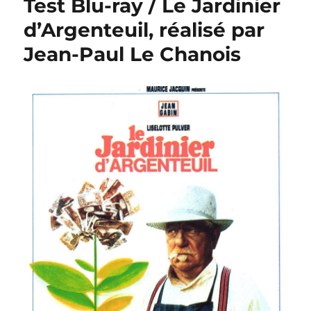
Test Blu-ray / Le Jardinier
/
La
d’Argenteuil, réalisé par
Belle
Jean-Paul Le Chanois
Américain
réalisé
par
Robert
Dhéry