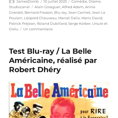
Auteur
Publié
Catégories
JamesDomb
10 juillet 2023
Comédie
,
Drame
,
le
Étiquettes
Studiocanal
Alain Goraguer
,
Alfred Adam
,
Annie
Girardot
,
Bernard Fresson
,
Blu-ray
,
Jean Carmet
,
Jean Le
Poulain
,
Léopold Chauveau
,
Marcel Dalio
,
Mario David
,
Patrick Préjean
,
Roland Dubillard
,
Serge Korber
,
Ursule et
sur
Grelu
Un commentaire
Test
Blu-
ray
Test Blu-ray / La Belle
/
Ursule
Américaine, réalisé par
et
Robert Dhéry
Grelu,
réalisé
par
Serge
Korber