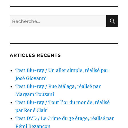
ray
/
Ursule
RE
Recherche
et
pour :
Grelu,
réalisé
par
Serge
Korber
ARTICLES RÉCENTS
Test Blu-ray / Un aller simple, réalisé par
José Giovanni
Test Blu-ray / Rue Málaga, réalisé par
Maryam Touzani
Test Blu-ray / Tout l’or du monde, réalisé
par René Clair
Test DVD / Le Crime du 3e étage, réalisé par
Rémi Bezançon