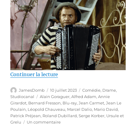
de « Test Blu-ray / Ursule et Gre
Continuer la lecture
Auteur
Publié
Catégories
JamesDomb
10 juillet 2023
Comédie
,
Drame
,
le
Étiquettes
Studiocanal
Alain Goraguer
,
Alfred Adam
,
Annie
Girardot
,
Bernard Fresson
,
Blu-ray
,
Jean Carmet
,
Jean Le
Poulain
,
Léopold Chauveau
,
Marcel Dalio
,
Mario David
,
Patrick Préjean
,
Roland Dubillard
,
Serge Korber
,
Ursule et
sur
Grelu
Un commentaire
Test
Blu-