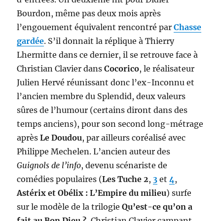
Bourdon, même pas deux mois après
l’engouement équivalent rencontré par
Chasse
gardée
. S’il donnait la réplique à Thierry
Lhermitte dans ce dernier, il se retrouve face à
Christian Clavier dans
Cocorico
, le réalisateur
Julien Hervé réunissant donc l’ex-Inconnu et
l’ancien membre du Splendid, deux valeurs
sûres de l’humour (certains diront dans des
temps anciens), pour son second long-métrage
après
Le Doudou
, par ailleurs coréalisé avec
Philippe Mechelen. L’ancien auteur des
Guignols de l’info
, devenu scénariste de
comédies populaires (
Les Tuche 2
,
3
et
4
,
Astérix et Obélix : L’Empire du milieu
) surfe
sur le modèle de la trilogie
Qu’est-ce qu’on a
fait au Bon Dieu ?
, Christian Clavier campant