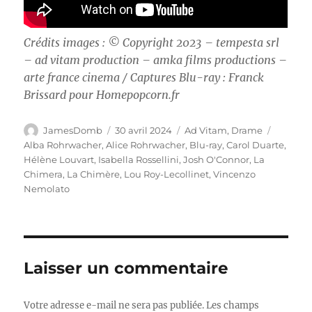
Crédits images : ©
Copyright 2023 – tempesta srl
– ad vitam production – amka films productions –
arte france cinema / Captures Blu-ray : Franck
Brissard pour Homepopcorn.fr
Auteur
Publié
Catégories
Étiquet
JamesDomb
30 avril 2024
Ad Vitam
,
Drame
le
Alba Rohrwacher
,
Alice Rohrwacher
,
Blu-ray
,
Carol Duarte
,
Hélène Louvart
,
Isabella Rossellini
,
Josh O'Connor
,
La
Chimera
,
La Chimère
,
Lou Roy-Lecollinet
,
Vincenzo
Nemolato
Laisser un commentaire
Votre adresse e-mail ne sera pas publiée.
Les champs