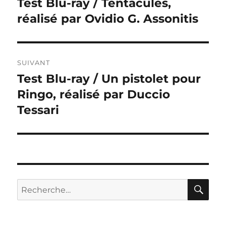
Test Blu-ray / Tentacules,
Publication
précédente :
réalisé par Ovidio G. Assonitis
l’article
SUIVANT
Test Blu-ray / Un pistolet pour
Publication
suivante :
Ringo, réalisé par Duccio
Tessari
RE
Recherche
pour :