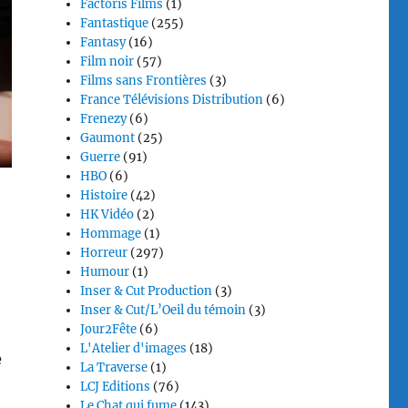
Factoris Films
(1)
Fantastique
(255)
Fantasy
(16)
Film noir
(57)
Films sans Frontières
(3)
France Télévisions Distribution
(6)
Frenezy
(6)
Gaumont
(25)
Guerre
(91)
HBO
(6)
Histoire
(42)
HK Vidéo
(2)
Hommage
(1)
Horreur
(297)
Humour
(1)
Inser & Cut Production
(3)
Inser & Cut/L’Oeil du témoin
(3)
Jour2Fête
(6)
L'Atelier d'images
(18)
e
La Traverse
(1)
LCJ Editions
(76)
Le Chat qui fume
(143)