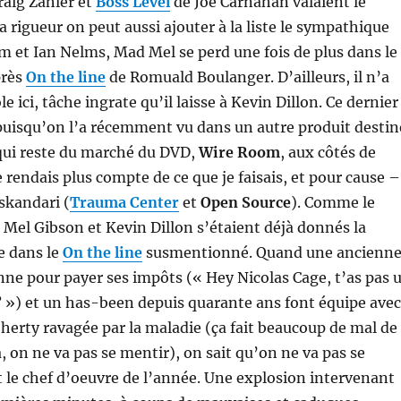
raig Zahler et
Boss Level
de Joe Carnahan valaient le
a rigueur on peut aussi ajouter à la liste le sympathique
 et Ian Nelms, Mad Mel se perd une fois de plus dans le
près
On the line
de Romuald Boulanger. D’ailleurs, il n’a
le ici, tâche ingrate qu’il laisse à Kevin Dillon. Ce dernier
puisqu’on l’a récemment vu dans un autre produit destin
 qui reste du marché du DVD,
Wire Room
, aux côtés de
 rendais plus compte de ce que je faisais, et pour cause –
Eskandari (
Trauma Center
et
Open Source
). Comme le
 Mel Gibson et Kevin Dillon s’étaient déjà donnés la
e dans le
On the line
susmentionné. Quand une ancienn
nne pour payer ses impôts (« Hey Nicolas Cage, t’as pas 
 ») et un has-been depuis quarante ans font équipe avec
erty ravagée par la maladie (ça fait beaucoup de mal de
, on ne va pas se mentir), on sait qu’on ne va pas se
 le chef d’oeuvre de l’année. Une explosion intervenant