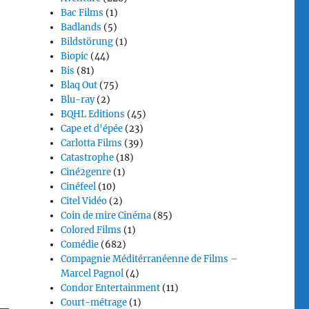
Bac Films
(1)
Badlands
(5)
Bildstörung
(1)
Biopic
(44)
Bis
(81)
Blaq Out
(75)
Blu-ray
(2)
BQHL Editions
(45)
Cape et d'épée
(23)
Carlotta Films
(39)
Catastrophe
(18)
Ciné2genre
(1)
Cinéfeel
(10)
Citel Vidéo
(2)
Coin de mire Cinéma
(85)
Colored Films
(1)
Comédie
(682)
Compagnie Méditérranéenne de Films –
Marcel Pagnol
(4)
Condor Entertainment
(11)
Court-métrage
(1)