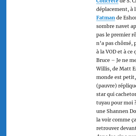
Concrete
de S. C
déplacement, à l
Fatman
de Eshom
sombre navet a
pas le premier rô
n’a pas chômé, 
à la VOD et à ce
Bruce – Je ne me
Willis, de Matt 
monde est petit,
(pauvre) répliqu
star qui cacheto
tuyau pour moi ?
une Shannen Doh
la voir comme ça
retrouver devant