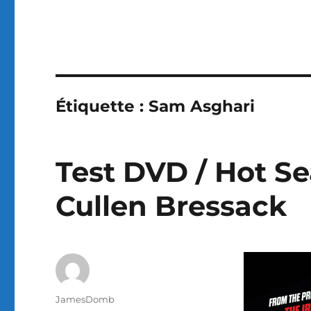
Étiquette :
Sam Asghari
Test DVD / Hot Se
Cullen Bressack
Auteur
JamesDomb