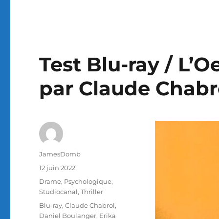
Test Blu-ray / L’Oe
par Claude Chabr
Auteur
JamesDomb
Publié
12 juin 2022
le
Catégories
Drame
,
Psychologique
,
Studiocanal
,
Thriller
Étiquettes
Blu-ray
,
Claude Chabrol
,
Daniel Boulanger
,
Erika