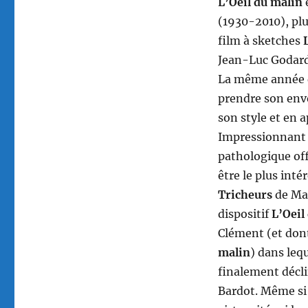
L’Oeil du malin
(1930-2010), plu
film à sketches
Jean-Luc Godard
La même année q
prendre son env
son style et en 
Impressionnant d
pathologique off
être le plus inté
Tricheurs
de Mar
dispositif
L’Oeil
Clément (et dont
malin
) dans lequ
finalement décli
Bardot. Même si 