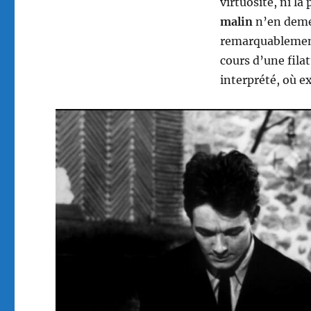
virtuosité, ni l
malin
n’en demeu
remarquablement
cours d’une fila
interprété, où e