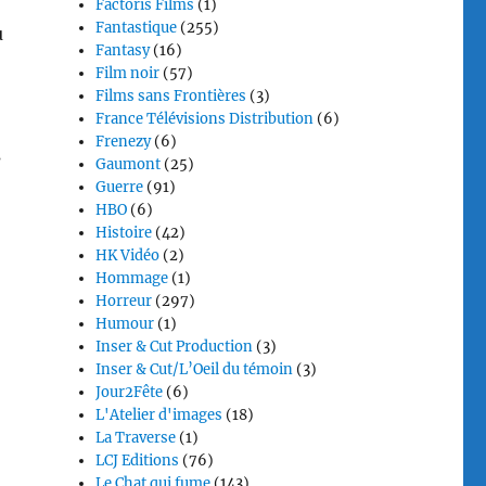
Factoris Films
(1)
Fantastique
(255)
u
Fantasy
(16)
Film noir
(57)
Films sans Frontières
(3)
France Télévisions Distribution
(6)
Frenezy
(6)
s
Gaumont
(25)
Guerre
(91)
HBO
(6)
Histoire
(42)
HK Vidéo
(2)
Hommage
(1)
Horreur
(297)
Humour
(1)
Inser & Cut Production
(3)
Inser & Cut/L’Oeil du témoin
(3)
Jour2Fête
(6)
L'Atelier d'images
(18)
La Traverse
(1)
LCJ Editions
(76)
Le Chat qui fume
(143)