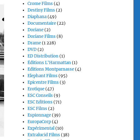
Crome Films
(4)
Destiny Films
(2)
Diaphana
(49)
Documentaire
(22)
Doriane
(2)
Doriane Films
(8)
Drame
(1 228)
DVD
(2)
ED Distribution
(1)
Éditions L'Harmattan
(1)
Editions Montparnasse
(4)
Elephant Films
(95)
Epicentre Films
(3)
Erotique
(47)
ESC Conseils
(9)
ESC Editions
(71)
ESC Films
(2)
Espionnage
(39)
EuropaCorp
(4)
Expérimental
(10)
Extralucid Films
(38)