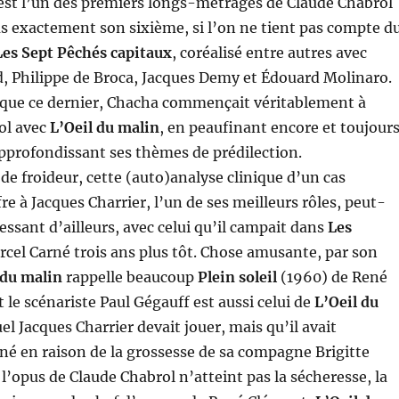
est l’un des premiers longs-métrages de Claude Chabrol
s exactement son sixième, si l’on ne tient pas compte d
Les Sept Pêchés capitaux
, coréalisé entre autres avec
, Philippe de Broca, Jacques Demy et Édouard Molinaro.
ue ce dernier, Chacha commençait véritablement à
ol avec
L’Oeil du malin
, en peaufinant encore et toujour
approfondissant ses thèmes de prédilection.
e froideur, cette (auto)analyse clinique d’un cas
re à Jacques Charrier, l’un de ses meilleurs rôles, peut-
ressant d’ailleurs, avec celui qu’il campait dans
Les
cel Carné trois ans plus tôt. Chose amusante, par son
 du malin
rappelle beaucoup
Plein soleil
(1960) de René
 le scénariste Paul Gégauff est aussi celui de
L’Oeil du
el Jacques Charrier devait jouer, mais qu’il avait
né en raison de la grossesse de sa compagne Brigitte
l’opus de Claude Chabrol n’atteint pas la sécheresse, la