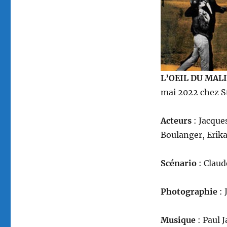
L’OEIL DU MAL
mai 2022 chez S
Acteurs
: Jacque
Boulanger, Erik
Scénario
: Clau
Photographie
: 
Musique
: Paul 