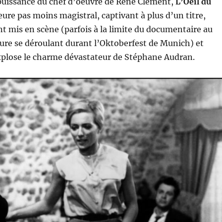
a puissance du chef d’oeuvre de René Clément,
L’Oeil du
re pas moins magistral, captivant à plus d’un titre,
 mis en scène (parfois à la limite du documentaire au
ture se déroulant durant l’Oktoberfest de Munich) et
xplose le charme dévastateur de Stéphane Audran.