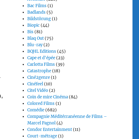
Bac Films
(1)
Badlands
(5)
Bildstörung
(1)
Biopic
(44)
Bis
(81)
Blaq Out
(75)
Blu-ray
(2)
BQHL Editions
(45)
Cape et d'épée
(23)
Carlotta Films
(39)
Catastrophe
(18)
Ciné2genre
(1)
r
Cinéfeel
(10)
Citel Vidéo
(2)
n,
Coin de mire Cinéma
(84)
Colored Films
(1)
Comédie
(682)
Compagnie Méditérranéenne de Films –
Marcel Pagnol
(4)
Condor Entertainment
(11)
Court-métrage
(1)