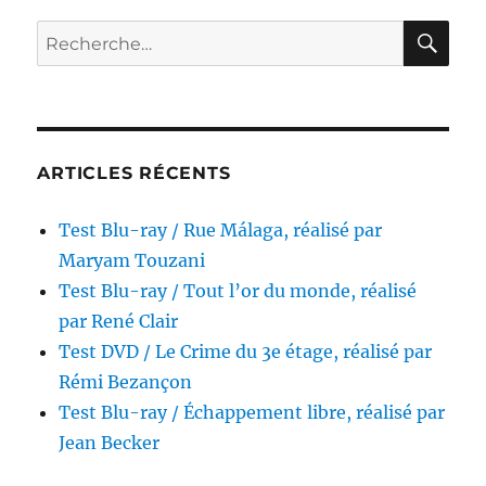
/
L’Oeil
RE
Recherche
du
pour :
malin,
réalisé
par
Claude
Chabrol
ARTICLES RÉCENTS
Test Blu-ray / Rue Málaga, réalisé par
Maryam Touzani
Test Blu-ray / Tout l’or du monde, réalisé
par René Clair
Test DVD / Le Crime du 3e étage, réalisé par
Rémi Bezançon
Test Blu-ray / Échappement libre, réalisé par
Jean Becker