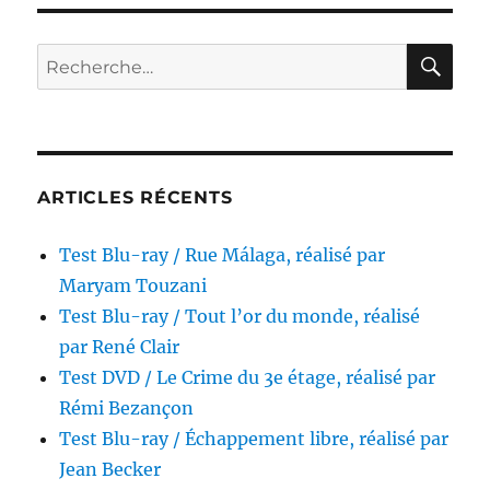
ray
/
Les
RE
Recherche
Rescapés
pour :
du
futur,
réalisé
par
Richard
ARTICLES RÉCENTS
T.
Heffron
Test Blu-ray / Rue Málaga, réalisé par
Maryam Touzani
Test Blu-ray / Tout l’or du monde, réalisé
par René Clair
Test DVD / Le Crime du 3e étage, réalisé par
Rémi Bezançon
Test Blu-ray / Échappement libre, réalisé par
Jean Becker