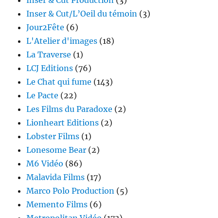
Inser & Cut Production
(3)
Inser & Cut/L’Oeil du témoin
(3)
Jour2Fête
(6)
L'Atelier d'images
(18)
La Traverse
(1)
LCJ Editions
(76)
Le Chat qui fume
(143)
Le Pacte
(22)
Les Films du Paradoxe
(2)
Lionheart Editions
(2)
Lobster Films
(1)
Lonesome Bear
(2)
M6 Vidéo
(86)
Malavida Films
(17)
Marco Polo Production
(5)
Memento Films
(6)