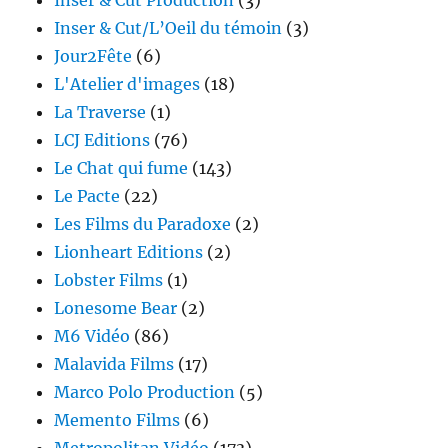
Inser & Cut Production
(3)
Inser & Cut/L’Oeil du témoin
(3)
Jour2Fête
(6)
L'Atelier d'images
(18)
La Traverse
(1)
LCJ Editions
(76)
Le Chat qui fume
(143)
Le Pacte
(22)
Les Films du Paradoxe
(2)
Lionheart Editions
(2)
Lobster Films
(1)
Lonesome Bear
(2)
M6 Vidéo
(86)
Malavida Films
(17)
Marco Polo Production
(5)
Memento Films
(6)