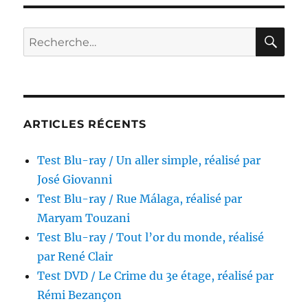
ray
/
Les
RE
Recherche
Rescapés
pour :
du
futur,
réalisé
par
Richard
ARTICLES RÉCENTS
T.
Heffron
Test Blu-ray / Un aller simple, réalisé par
José Giovanni
Test Blu-ray / Rue Málaga, réalisé par
Maryam Touzani
Test Blu-ray / Tout l’or du monde, réalisé
par René Clair
Test DVD / Le Crime du 3e étage, réalisé par
Rémi Bezançon