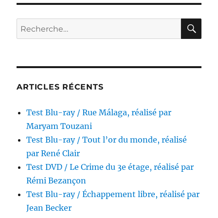
/
Les
Braise
RE
Recherche
réalis
pour :
par
Thom
Kruit
ARTICLES RÉCENTS
Test Blu-ray / Rue Málaga, réalisé par
Maryam Touzani
Test Blu-ray / Tout l’or du monde, réalisé
par René Clair
Test DVD / Le Crime du 3e étage, réalisé par
Rémi Bezançon
Test Blu-ray / Échappement libre, réalisé par
Jean Becker