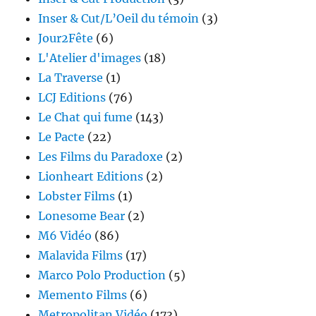
Inser & Cut/L’Oeil du témoin
(3)
Jour2Fête
(6)
L'Atelier d'images
(18)
La Traverse
(1)
LCJ Editions
(76)
Le Chat qui fume
(143)
Le Pacte
(22)
Les Films du Paradoxe
(2)
Lionheart Editions
(2)
Lobster Films
(1)
Lonesome Bear
(2)
M6 Vidéo
(86)
Malavida Films
(17)
Marco Polo Production
(5)
Memento Films
(6)
Metropolitan Vidéo
(173)