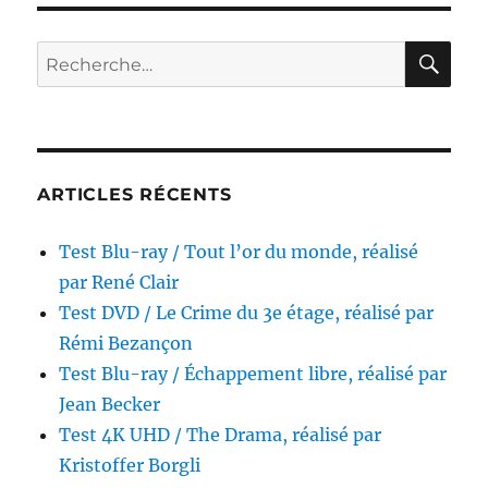
/
Les
Braise
RE
Recherche
réalis
pour :
par
Thom
Kruit
ARTICLES RÉCENTS
Test Blu-ray / Tout l’or du monde, réalisé
par René Clair
Test DVD / Le Crime du 3e étage, réalisé par
Rémi Bezançon
Test Blu-ray / Échappement libre, réalisé par
Jean Becker
Test 4K UHD / The Drama, réalisé par
Kristoffer Borgli