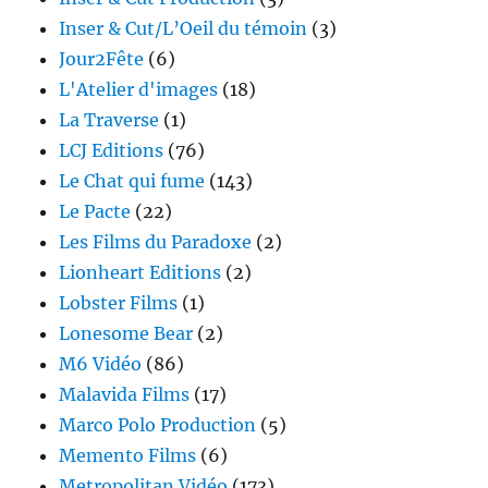
Inser & Cut/L’Oeil du témoin
(3)
Jour2Fête
(6)
L'Atelier d'images
(18)
La Traverse
(1)
LCJ Editions
(76)
Le Chat qui fume
(143)
Le Pacte
(22)
Les Films du Paradoxe
(2)
Lionheart Editions
(2)
Lobster Films
(1)
Lonesome Bear
(2)
M6 Vidéo
(86)
Malavida Films
(17)
Marco Polo Production
(5)
Memento Films
(6)
Metropolitan Vidéo
(173)