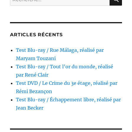
est
pour :
la
liberté…?,
réalisé
par
Roberto
ARTICLES RÉCENTS
Rossellini
Test Blu-ray / Rue Málaga, réalisé par
Maryam Touzani
Test Blu-ray / Tout l’or du monde, réalisé
par René Clair
Test DVD / Le Crime du 3e étage, réalisé par
Rémi Bezançon
Test Blu-ray / Échappement libre, réalisé par
Jean Becker