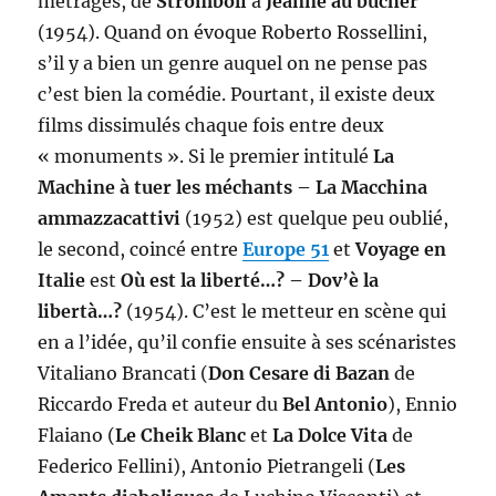
métrages, de
Stromboli
à
Jeanne au bûcher
(1954). Quand on évoque Roberto Rossellini,
s’il y a bien un genre auquel on ne pense pas
c’est bien la comédie. Pourtant, il existe deux
films dissimulés chaque fois entre deux
« monuments ». Si le premier intitulé
La
Machine à tuer les méchants – La Macchina
ammazzacattivi
(1952) est quelque peu oublié,
le second, coincé entre
Europe 51
et
Voyage en
Italie
est
Où est la liberté…? – Dov’è la
libertà…?
(1954). C’est le metteur en scène qui
en a l’idée, qu’il confie ensuite à ses scénaristes
Vitaliano Brancati (
Don Cesare di Bazan
de
Riccardo Freda et auteur du
Bel Antonio
), Ennio
Flaiano (
Le Cheik Blanc
et
La Dolce Vita
de
Federico Fellini), Antonio Pietrangeli (
Les