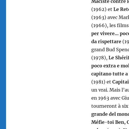
Maciste contre 
(1962) et
Le Ret
(1963) avec Mar
(1966), les films
per vivere… poc
da rispettare
(19
grand Bud Spen
(1978),
Le Shéri
poco extra e mol
capitano tutte 
(1981) et
Capitai
un vrai. Mais l’
en 1963 avec Gi
tourneront à six
grande del mon
Méfie-toi Ben, 