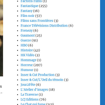
Factoris Films
(1)
Fantastique
(255)
Fantasy
(16)
Film noir
(57)
Films sans Frontières
(3)
France Télévisions Distribution
(6)
Frenezy
(6)
Gaumont
(25)
Guerre
(91)
HBO
(6)
Histoire
(42)
HK Vidéo
(2)
Hommage
(1)
Horreur
(297)
Humour
(1)
Inser & Cut Production
(3)
Inser & Cut/L’Oeil du témoin
(3)
Jour2Fête
(6)
es
L'Atelier d'images
(18)
s-
La Traverse
(1)
LCJ Editions
(76)
Le Chat qui fume
(143)