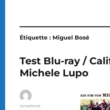
Étiquette :
Miguel Bosé
Test Blu-ray / Cali
Michele Lupo
Auteur
JamesDomb