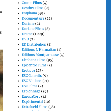
Crome Films
(4)
Destiny Films
(2)
tu
Diaphana
(49)
Documentaire
(22)
Doriane
(2)
Doriane Films
(8)
s
Drame
(1 229)
DVD
(2)
ED Distribution
(1)
Éditions L'Harmattan
(1)
Editions Montparnasse
(4)
Elephant Films
(95)
Epicentre Films
(3)
Erotique
(47)
ESC Conseils
(9)
ESC Editions
(71)
ESC Films
(2)
Espionnage
(39)
EuropaCorp
(4)
Expérimental
(10)
Extralucid Films
(38)