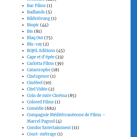
Bac Films
(1)
Badlands
(5)
Bildstörung
(1)
Biopic
(44)
Bis
(81)
Blaq Out
(75)
Blu-ray
(2)
BQHL Editions
(45)
Cape et d'épée
(23)
Carlotta Films
(39)
Catastrophe
(18)
Ciné2genre
(1)
Cinéfeel
(10)
Citel Vidéo
(2)
Coin de mire Cinéma
(85)
Colored Films
(1)
Comédie
(682)
Compagnie Méditérranéenne de Films –
Marcel Pagnol
(4)
Condor Entertainment
(11)
Court-métrage
(1)