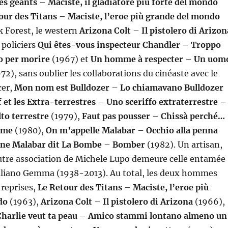
les géants
–
Maciste, il gladiatore più forte del mondo
our des Titans
–
Maciste, l’eroe più grande del mondo
k Forest, le western
Arizona Colt
–
Il pistolero di Arizon
 policiers
Qui êtes-vous inspecteur Chandler – Troppo
o per morire
(1967) et
Un homme à respecter
–
Un uom
72), sans oublier les collaborations du cinéaste avec le
cer,
Mon nom est Bulldozer
–
Lo chiamavano Bulldozer
f et les Extra-terrestres
–
Uno sceriffo extraterrestre –
to terrestre
(1979),
Faut pas pousser
–
Chissà perché…
a me
(1980),
On m’appelle Malabar
–
Occhio alla penna
ne Malabar dit La Bombe
–
Bomber
(1982). Un artisan,
autre association de Michele Lupo demeure celle entamée
uliano Gemma (1938-2013). Au total, les deux hommes
 reprises,
Le Retour des Titans
–
Maciste, l’eroe più
do
(1963),
Arizona Colt
–
Il pistolero di Arizona
(1966),
Charlie veut ta peau
–
Amico stammi lontano almeno un