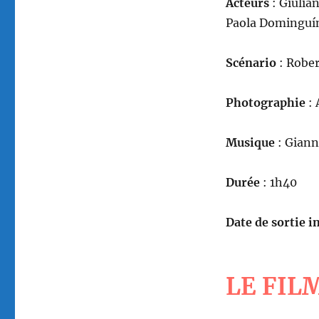
Acteurs
: Giulia
Paola Dominguín
Scénario
: Rober
Photographie
: 
Musique
: Giann
Durée
: 1h40
Date de sortie in
LE FIL