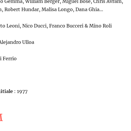
no Gemma, William Berger, Miguel Bosé, Chris Avram,
, Robert Hundar, Malisa Longo, Dana Ghia…
to Leoni, Nico Ducci, Franco Bucceri & Mino Roli
Alejandro Ulloa
i Ferrio
itiale
: 1977
M