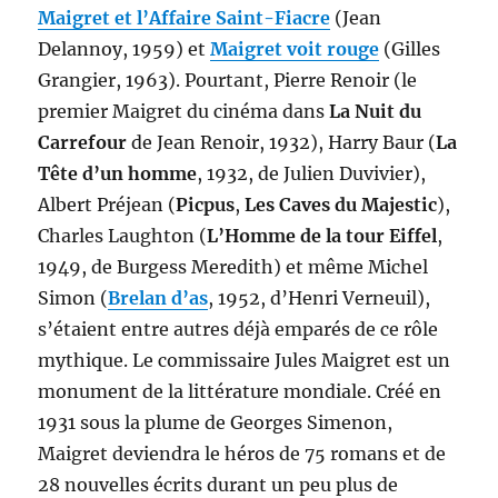
Maigret et l’Affaire Saint-Fiacre
(Jean
Delannoy, 1959) et
Maigret voit rouge
(Gilles
Grangier, 1963). Pourtant, Pierre Renoir (le
premier Maigret du cinéma dans
La Nuit du
Carrefour
de Jean Renoir, 1932), Harry Baur (
La
Tête d’un homme
, 1932, de Julien Duvivier),
Albert Préjean (
Picpus
,
Les Caves du Majestic
),
Charles Laughton (
L’Homme de la tour Eiffel
,
1949, de Burgess Meredith) et même Michel
Simon (
Brelan d’as
, 1952, d’Henri Verneuil),
s’étaient entre autres déjà emparés de ce rôle
mythique. Le commissaire Jules Maigret est un
monument de la littérature mondiale. Créé en
1931 sous la plume de Georges Simenon,
Maigret deviendra le héros de 75 romans et de
28 nouvelles écrits durant un peu plus de