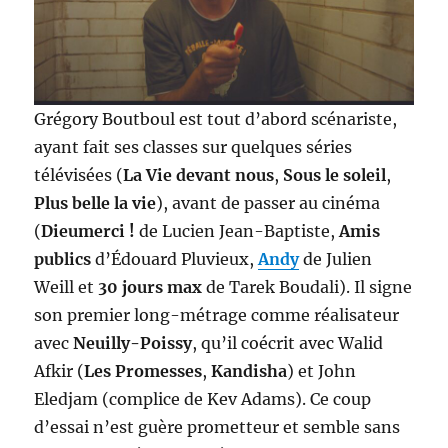
Grégory Boutboul est tout d’abord scénariste,
ayant fait ses classes sur quelques séries
télévisées (
La Vie devant nous
,
Sous le soleil
,
Plus belle la vie
), avant de passer au cinéma
(
Dieumerci !
de Lucien Jean-Baptiste,
Amis
publics
d’Édouard Pluvieux,
Andy
de Julien
Weill et
30 jours max
de Tarek Boudali). Il signe
son premier long-métrage comme réalisateur
avec
Neuilly-Poissy
, qu’il coécrit avec Walid
Afkir (
Les Promesses
,
Kandisha
) et John
Eledjam (complice de Kev Adams). Ce coup
d’essai n’est guère prometteur et semble sans