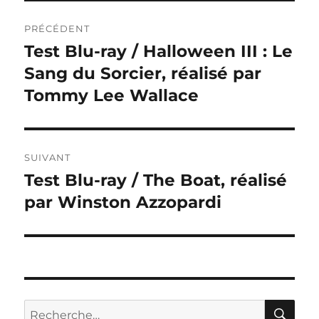
Navigation
PRÉCÉDENT
de
Test Blu-ray / Halloween III : Le
Publication
précédente :
Sang du Sorcier, réalisé par
l’article
Tommy Lee Wallace
SUIVANT
Test Blu-ray / The Boat, réalisé
Publication
suivante :
par Winston Azzopardi
RE
Recherche