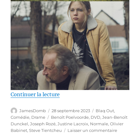
de « Test DVD / Normale, réalisé
Continuer la lecture
Auteur
Publié
Catégories
JamesDomb
28 septembre 2023
Blaq Out
,
le
Étiquettes
Comédie
,
Drame
Benoît Poelvoorde
,
DVD
,
Jean-Benoît
Dunckel
,
Joseph Rozé
,
Justine Lacroix
,
Normale
,
Olivier
sur
Babinet
,
Steve Tientcheu
Laisser un commentaire
Test