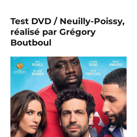
Test
DVD
/
Test DVD / Neuilly-Poissy,
En
tongs
réalisé par Grégory
au
Boutboul
pied
de
l’Himalaya,
réalisé
par
John
Wax