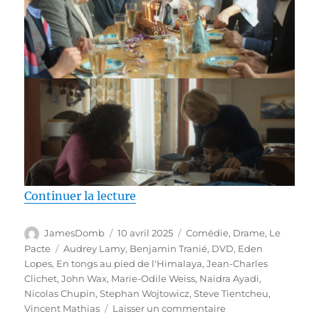
de « Test DVD / En tongs au pied
Continuer la lecture
Auteur
Publié
Catégories
JamesDomb
10 avril 2025
Comédie
,
Drame
,
Le
le
Étiquettes
Pacte
Audrey Lamy
,
Benjamin Tranié
,
DVD
,
Eden
Lopes
,
En tongs au pied de l'Himalaya
,
Jean-Charles
Clichet
,
John Wax
,
Marie-Odile Weiss
,
Naidra Ayadi
,
Nicolas Chupin
,
Stephan Wojtowicz
,
Steve Tientcheu
,
sur
Vincent Mathias
Laisser un commentaire