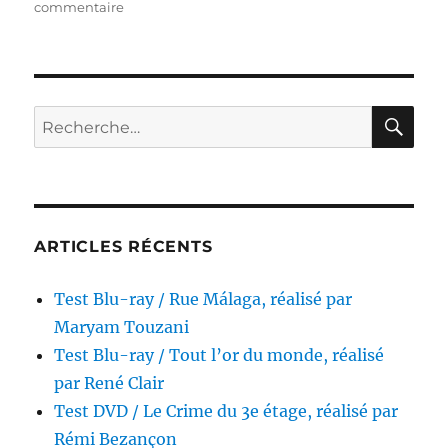
sur
commentaire
Test
DVD
/
Gérald
le
RE
Recherche
conquérant,
pour :
réalisé
par
Fabrice
Éboué
ARTICLES RÉCENTS
Test Blu-ray / Rue Málaga, réalisé par
Maryam Touzani
Test Blu-ray / Tout l’or du monde, réalisé
par René Clair
Test DVD / Le Crime du 3e étage, réalisé par
Rémi Bezançon