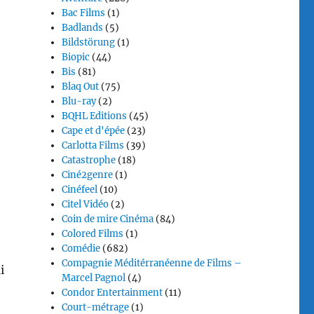
Bac Films
(1)
Badlands
(5)
Bildstörung
(1)
Biopic
(44)
Bis
(81)
Blaq Out
(75)
Blu-ray
(2)
BQHL Editions
(45)
Cape et d'épée
(23)
Carlotta Films
(39)
Catastrophe
(18)
Ciné2genre
(1)
Cinéfeel
(10)
Citel Vidéo
(2)
Coin de mire Cinéma
(84)
Colored Films
(1)
Comédie
(682)
Compagnie Méditérranéenne de Films –
i
Marcel Pagnol
(4)
Condor Entertainment
(11)
Court-métrage
(1)