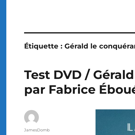
Étiquette :
Gérald le conquéra
Test DVD / Gérald
par Fabrice Ébou
Auteur
JamesDomb