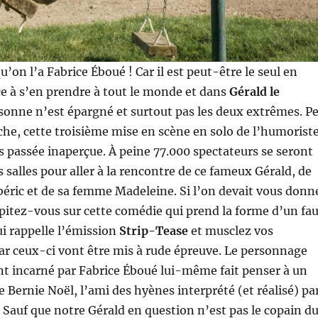
on l’a Fabrice Éboué ! Car il est peut-être le seul en
ce à s’en prendre à tout le monde et dans
Gérald le
rsonne n’est épargné et surtout pas les deux extrêmes. P
iche, cette troisième mise en scène en solo de l’humorist
s passée inaperçue. À peine 77.000 spectateurs se seront
 salles pour aller à la rencontre de ce fameux Gérald, de
béric et de sa femme Madeleine. Si l’on devait vous donn
ipitez-vous sur cette comédie qui prend la forme d’un fa
i rappelle l’émission
Strip-Tease
et musclez vos
r ceux-ci vont être mis à rude épreuve. Le personnage
t incarné par Fabrice Éboué lui-même fait penser à un
e Bernie Noël, l’ami des hyènes interprété (et réalisé) pa
 Sauf que notre Gérald en question n’est pas le copain d