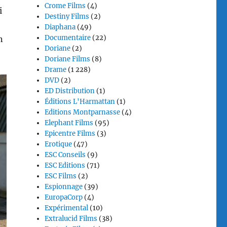
Crome Films
(4)
i
Destiny Films
(2)
Diaphana
(49)
Documentaire
(22)
n
Doriane
(2)
Doriane Films
(8)
Drame
(1 228)
DVD
(2)
ED Distribution
(1)
Éditions L'Harmattan
(1)
Editions Montparnasse
(4)
Elephant Films
(95)
Epicentre Films
(3)
Erotique
(47)
ESC Conseils
(9)
ESC Editions
(71)
ESC Films
(2)
Espionnage
(39)
EuropaCorp
(4)
Expérimental
(10)
Extralucid Films
(38)