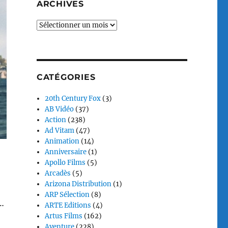
ARCHIVES
Archives
CATÉGORIES
20th Century Fox
(3)
AB Vidéo
(37)
Action
(238)
Ad Vitam
(47)
Animation
(14)
Anniversaire
(1)
Apollo Films
(5)
Arcadès
(5)
Arizona Distribution
(1)
ARP Sélection
(8)
…
ARTE Editions
(4)
Artus Films
(162)
Aventure
(228)