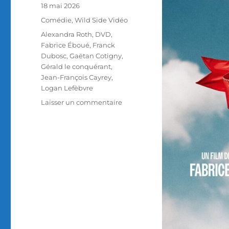
Publié
18 mai 2026
le
Catégories
Comédie
,
Wild Side Vidéo
Étiquettes
Alexandra Roth
,
DVD
,
Fabrice Éboué
,
Franck
Dubosc
,
Gaëtan Cotigny
,
Gérald le conquérant
,
Jean-François Cayrey
,
Logan Lefèbvre
sur
Laisser un commentaire
Test
DVD
/
Gérald
le
conquérant,
réalisé
par
Fabrice
Éboué