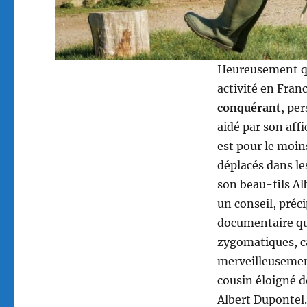
Heureusement qu’
activité en Fran
conquérant
, pe
aidé par son aff
est pour le moin
déplacés dans les
son beau-fils Al
un conseil, préc
documentaire qu
zygomatiques, ca
merveilleusemen
cousin éloigné d
Albert Dupontel.