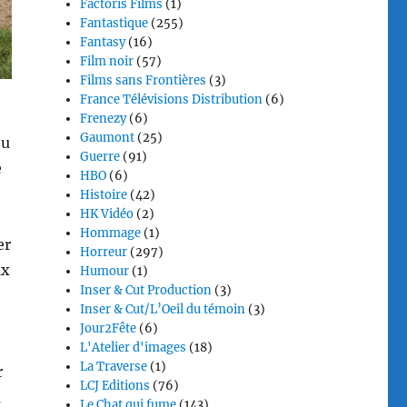
Factoris Films
(1)
Fantastique
(255)
Fantasy
(16)
Film noir
(57)
Films sans Frontières
(3)
France Télévisions Distribution
(6)
Frenezy
(6)
Gaumont
(25)
eu
Guerre
(91)
e
HBO
(6)
Histoire
(42)
HK Vidéo
(2)
Hommage
(1)
er
Horreur
(297)
ux
Humour
(1)
Inser & Cut Production
(3)
Inser & Cut/L’Oeil du témoin
(3)
Jour2Fête
(6)
L'Atelier d'images
(18)
La Traverse
(1)
r
LCJ Editions
(76)
u
Le Chat qui fume
(143)