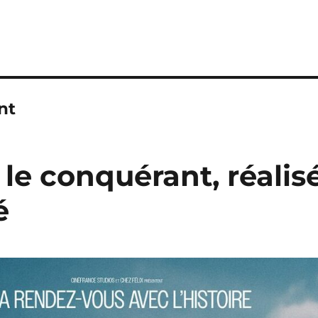
nt
 le conquérant, réalis
é