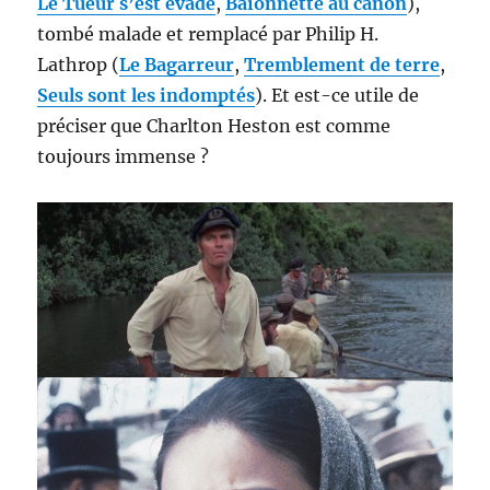
Le Tueur s’est évadé
,
Baïonnette au canon
),
tombé malade et remplacé par Philip H.
Lathrop (
Le Bagarreur
,
Tremblement de terre
,
Seuls sont les indomptés
). Et est-ce utile de
préciser que Charlton Heston est comme
toujours immense ?