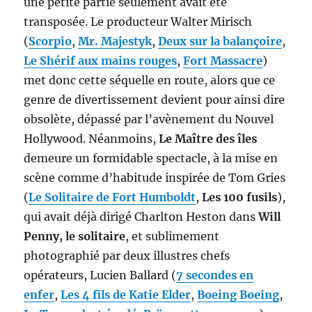
une petite partie seulement avait été
transposée. Le producteur Walter Mirisch
(
Scorpio
,
Mr. Majestyk
,
Deux sur la balançoire
,
Le Shérif aux mains rouges
,
Fort Massacre
)
met donc cette séquelle en route, alors que ce
genre de divertissement devient pour ainsi dire
obsolète, dépassé par l’avènement du Nouvel
Hollywood. Néanmoins,
Le Maître des îles
demeure un formidable spectacle, à la mise en
scène comme d’habitude inspirée de Tom Gries
(
Le Solitaire de Fort Humboldt
,
Les 100 fusils
),
qui avait déjà dirigé Charlton Heston dans
Will
Penny, le solitaire
, et sublimement
photographié par deux illustres chefs
opérateurs, Lucien Ballard (
7 secondes en
enfer
,
Les 4 fils de Katie Elder
,
Boeing Boeing
,