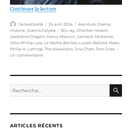
de « Test Blu-ray / Le Maître des
Continuer la lecture
Auteur
Publié
Catégories
JamesDomb
24 avril 2024
Aventure
,
Drame
,
le
Étiquettes
Histoire
,
Sidonis Calysta
Blu-ray
,
Charlton Heston
,
Geraldine Chaplin
,
Henry Mancini
,
James A. Michener
,
John Phillip Law
,
Le Maître des îles
,
Lucien Ballard
,
Mako
,
Philip H. Lathrop
,
The Hawaiians
,
Tina Chen
,
Tom Gries
sur
Un commentaire
Test
Blu-
ray
/
Le
RE
Recherche
Maître
pour :
des
îles,
réalisé
par
Tom
ARTICLES RÉCENTS
Gries