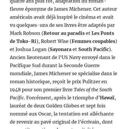
quatre ans plus tôt, adaptation du roman-
fleuve éponyme de James Michener. Cet auteur
américain avait déjà inspiré le cinéma et avait
vu quelques-uns de ses livres être adaptés par
Mark Robson (
Retour au paradis
et
Les Ponts
de Toko-Ri
), Robert Wise (
Femmes coupables
)
et Joshua Logan (
Sayonara
et
South Pacific
).
Ancien lieutenant de l’US Navy envoyé dans le
Pacifique Sud durant la Seconde Guerre
mondiale, James Michener se spécialise dans le
roman historique, reçoit le prix Pulitzer en
1948 pour son premier livre
Tales of the South
Pacific
. Forcément, après le triomphe d’
Hawaï
,
lauréat de deux Golden Globes et sept fois
nommé aux Oscar, la tentation est alléchante
de revenir au pavé original de l’écrivain, dont