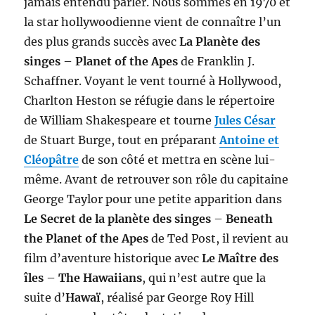
jamais entendu parler. Nous sommes en 1970 et
la star hollywoodienne vient de connaître l’un
des plus grands succès avec
La Planète des
singes
–
Planet of the Apes
de Franklin J.
Schaffner. Voyant le vent tourné à Hollywood,
Charlton Heston se réfugie dans le répertoire
de William Shakespeare et tourne
Jules César
de Stuart Burge, tout en préparant
Antoine et
Cléopâtre
de son côté et mettra en scène lui-
même. Avant de retrouver son rôle du capitaine
George Taylor pour une petite apparition dans
Le Secret de la planète des singes
–
Beneath
the Planet of the Apes
de Ted Post, il revient au
film d’aventure historique avec
Le Maître des
îles
–
The Hawaiians
, qui n’est autre que la
suite d’
Hawaï
, réalisé par George Roy Hill