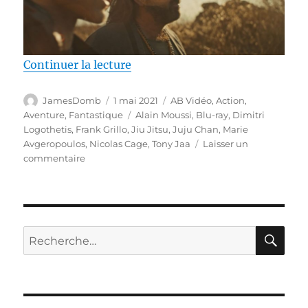
de « Test Blu-ray / Jiu Jitsu, réa
Continuer la lecture
Auteur
Publié
Catégories
JamesDomb
1 mai 2021
AB Vidéo
,
Action
,
le
Étiquettes
Aventure
,
Fantastique
Alain Moussi
,
Blu-ray
,
Dimitri
Logothetis
,
Frank Grillo
,
Jiu Jitsu
,
Juju Chan
,
Marie
Avgeropoulos
,
Nicolas Cage
,
Tony Jaa
Laisser un
sur
commentaire
Test
Blu-
ray
/
Jiu
RE
Recherche
Jitsu,
pour :
réalisé
par
Dimitri
Logothetis