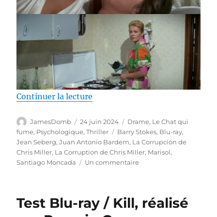
de « Test Blu-ray / La Corruptio
Continuer la lecture
Auteur
Publié
Catégories
JamesDomb
24 juin 2024
Drame
,
Le Chat qui
le
Étiquettes
fume
,
Psychologique
,
Thriller
Barry Stokes
,
Blu-ray
,
Jean Seberg
,
Juan Antonio Bardem
,
La Corrupción de
Chris Miller
,
La Corruption de Chris Miller
,
Marisol
,
sur
Santiago Moncada
Un commentaire
Test
Blu-
ray
Test Blu-ray / Kill, réalisé
/
La