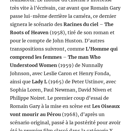
très vite à l’écrivain, car avant que Romain Gary
passe lui-même derrière la caméra, ce dernier
signera le scénario des
Racines du ciel
–
The
Roots of Heaven
(1958), tiré de son roman et
pour le compte de John Huston. D’autres
transpositions suivront, comme
L’Homme qui
comprend les femmes
–
The man Who
Understood Women
(1959) de Nunnally
Johnson, avec Leslie Caron et Henry Fonda,
ainsi que
Lady L
(1965) de Peter Ustinov, avec
Sophia Loren, Paul Newman, David Niven et
Philippe Noiret. Le premier coup d’essai de
Romain Gary à la mise en scène est
Les Oiseaux
vont mourir au Pérou
(1968), d’après un
scénario original, passé à la postérité pour avoir
été le premier film classé dans la catégorie X