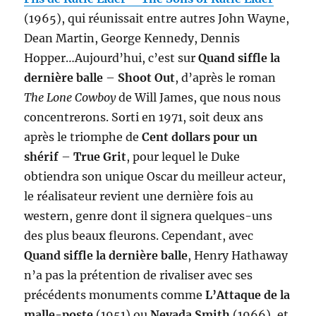
(1965), qui réunissait entre autres John Wayne,
Dean Martin, George Kennedy, Dennis
Hopper…Aujourd’hui, c’est sur
Quand siffle la
dernière balle
–
Shoot Out
, d’après le roman
The Lone Cowboy
de Will James, que nous nous
concentrerons. Sorti en 1971, soit deux ans
après le triomphe de
Cent dollars pour un
shérif
–
True Grit
, pour lequel le Duke
obtiendra son unique Oscar du meilleur acteur,
le réalisateur revient une dernière fois au
western, genre dont il signera quelques-uns
des plus beaux fleurons. Cependant, avec
Quand siffle la dernière balle
, Henry Hathaway
n’a pas la prétention de rivaliser avec ses
précédents monuments comme
L’Attaque de la
malle-poste
(1951) ou
Nevada Smith
(1966), et