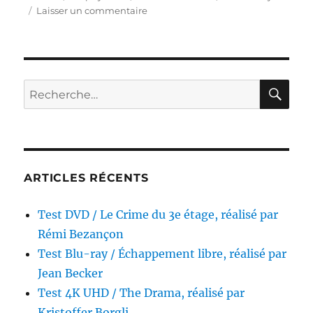
sur
Laisser un commentaire
Test
Blu-
ray
/
La
RE
Recherche
Loi
pour :
de
Murphy,
réalisé
par
J.
ARTICLES RÉCENTS
Lee
Thompson
Test DVD / Le Crime du 3e étage, réalisé par
Rémi Bezançon
Test Blu-ray / Échappement libre, réalisé par
Jean Becker
Test 4K UHD / The Drama, réalisé par
Kristoffer Borgli