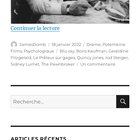
de « Test Blu-ray / Le Prêteur 
Continuer la lecture
Auteur
Publié
Catégories
JamesDomb
18 janvier 2022
Drame
,
Potemkine
le
Étiquettes
Films
,
Psychologique
Blu-ray
,
Boris Kaufman
,
Geraldine
Fitzgerald
,
Le Prêteur sur gages
,
Quincy jones
,
rod Steiger
,
sur
Sidney Lumet
,
The Pawnbroker
Un commentaire
Test
Blu-
ray
/
Le
RE
Recherche
Prêteur
pour :
sur
gages
–
The
Pawnbroker
ARTICLES RÉCENTS