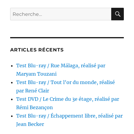
/
Le
RE
Recherche
Sorcier
pour :
du
Rio
Grande,
réalisé
par
ARTICLES RÉCENTS
Charles
Marquis
Test Blu-ray / Rue Málaga, réalisé par
Warren
Maryam Touzani
Test Blu-ray / Tout l’or du monde, réalisé
par René Clair
Test DVD / Le Crime du 3e étage, réalisé par
Rémi Bezançon
Test Blu-ray / Échappement libre, réalisé par
Jean Becker