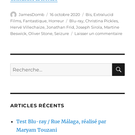
Auteur
Publié
Catégories
JamesDomb
16 octobre 2020
Bis
,
Extralucid
le
Étiquettes
Films
,
Fantastique
,
Horreur
Blu-ray
,
Christina Pickles
,
Hervé Villechaize
,
Jonathan Frid
,
Joseph Sirola
,
Martine
sur
Beswick
,
Oliver Stone
,
Seizure
Laisser un commentaire
Test
Blu-
ray
/
La
RE
Recherche
Reine
pour :
du
mal,
réalis
par
Oliver
ARTICLES RÉCENTS
Stone
Test Blu-ray / Rue Málaga, réalisé par
Maryam Touzani