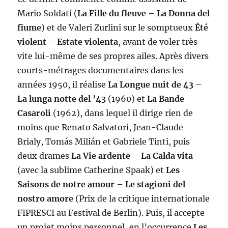
Mario Soldati (
La Fille du fleuve
–
La Donna del
fiume
) et de Valeri Zurlini sur le somptueux
Été
violent
–
Estate violenta
, avant de voler très
vite lui-même de ses propres ailes. Après divers
courts-métrages documentaires dans les
années 1950, il réalise
La Longue nuit de 43
–
La lunga notte del ’43
(1960) et
La Bande
Casaroli
(1962), dans lequel il dirige rien de
moins que Renato Salvatori, Jean-Claude
Brialy, Tomás Milián et Gabriele Tinti, puis
deux drames
La Vie ardente
–
La Calda vita
(avec la sublime Catherine Spaak) et
Les
Saisons de notre amour
–
Le stagioni del
nostro amore
(Prix de la critique internationale
FIPRESCI au Festival de Berlin). Puis, il accepte
un projet moins personnel, en l’occurrence
Les