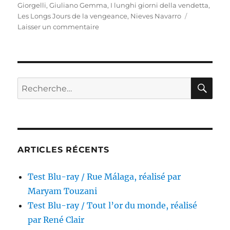
Giorgelli
,
Giuliano Gemma
,
I lunghi giorni della vendetta
,
Les Longs Jours de la vengeance
,
Nieves Navarro
sur
Laisser un commentaire
Test
Blu-
ray
/
Les
RE
Recherche
Longs
pour :
Jours
de
la
vengeance,
réalisé
ARTICLES RÉCENTS
par
Florestano
Test Blu-ray / Rue Málaga, réalisé par
Vancini
Maryam Touzani
Test Blu-ray / Tout l’or du monde, réalisé
par René Clair