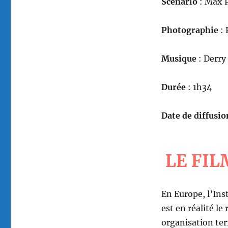
Scénario
: Max P
Photographie
:
Musique
: Derry
Durée
: 1h34
Date de diffusio
LE FIL
En Europe, l’Ins
est en réalité le
organisation ter