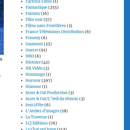
Factoris Films
(1)
Fantastique
(255)
Fantasy
(16)
Film noir
(57)
Films sans Frontières
(3)
France Télévisions Distribution
(6)
Frenezy
(6)
Gaumont
(25)
Guerre
(91)
HBO
(6)
s
Histoire
(42)
HK Vidéo
(2)
Hommage
(1)
n
Horreur
(297)
Humour
(1)
Inser & Cut Production
(3)
Inser & Cut/L’Oeil du témoin
(3)
Jour2Fête
(6)
L'Atelier d'images
(18)
La Traverse
(1)
LCJ Editions
(76)
Le Chat qui fume
(143)