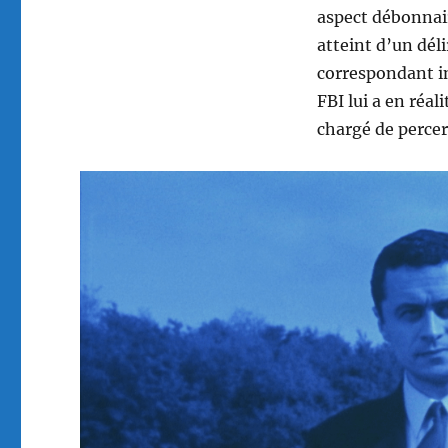
aspect débonnair
atteint d’un déli
correspondant in
FBI lui a en réa
chargé de percer