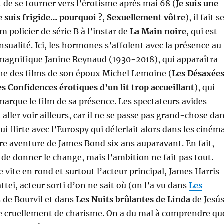
 de se tourner vers l’érotisme après mai 68 (
Je suis une
e suis frigide… pourquoi ?
,
Sexuellement vôtre
), il fait s
m policier de série B à l’instar de
La Main noire
, qui est
nsualité. Ici, les hormones s’affolent avec la présence au
 magnifique Janine Reynaud (1930-2018), qui apparaîtra
che des films de son époux Michel Lemoine (
Les Désaxée
es Confidences érotiques d’un lit trop accueillant
), qui
 marque le film de sa présence. Les spectateurs avides
aller voir ailleurs, car il ne se passe pas grand-chose da
qui flirte avec l’Eurospy qui déferlait alors dans les ciném
re aventure de James Bond six ans auparavant. En fait,
de donner le change, mais l’ambition ne fait pas tout.
 vite en rond et surtout l’acteur principal, James Harris
tei, acteur sorti d’on ne sait où (on l’a vu dans
Les
 de Bourvil et dans
Les Nuits brûlantes de Linda
de Jesú
 cruellement de charisme. On a du mal à comprendre qu