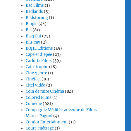
Bac Films
(1)
Badlands
(5)
Bildstörung
(1)
Biopic
(44)
Bis
(81)
Blaq Out
(75)
Blu-ray
(2)
BQHL Editions
(45)
Cape et d'épée
(23)
Carlotta Films
(39)
Catastrophe
(18)
Ciné2genre
(1)
Cinéfeel
(10)
Citel Vidéo
(2)
Coin de mire Cinéma
(84)
Colored Films
(1)
Comédie
(681)
Compagnie Méditérranéenne de Films –
e
Marcel Pagnol
(4)
Condor Entertainment
(11)
Court-métrage
(1)