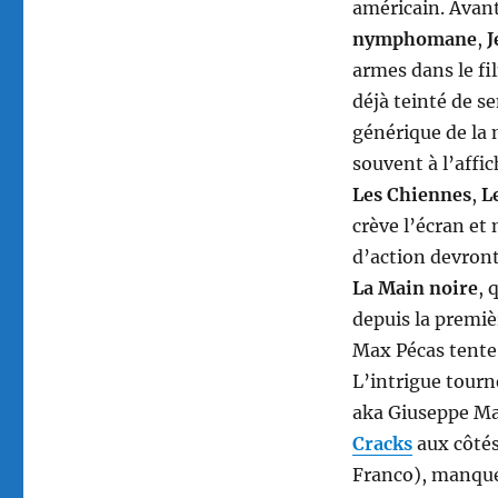
américain. Avant
nymphomane
,
J
armes dans le fil
déjà teinté de se
générique de la
souvent à l’affi
Les Chiennes
,
L
crève l’écran et
d’action devront 
La Main noire
, 
depuis la premiè
Max Pécas tente 
L’intrigue tourne
aka Giuseppe Mat
Cracks
aux côtés
Franco), manque