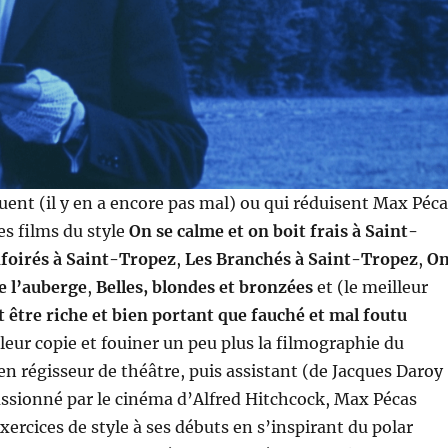
ent (il y en a encore pas mal) ou qui réduisent Max Péca
s films du style
On se calme et on boit frais à Saint-
foirés à Saint-Tropez
,
Les Branchés à Saint-Tropez
,
O
de l’auberge
,
Belles, blondes et bronzées
et (le meilleur
 être riche et bien portant que fauché et mal foutu
 leur copie et fouiner un peu plus la filmographie du
ien régisseur de théâtre, puis assistant (de Jacques Daroy
assionné par le cinéma d’Alfred Hitchcock, Max Pécas
xercices de style à ses débuts en s’inspirant du polar