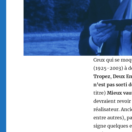
Ceux qui se moqu
(1925-2003) à de
Tropez
,
Deux En
n’est pas sorti 
titre)
Mieux vaut
devraient revoir
réalisateur. Anc
entre autres), p
signe quelques e