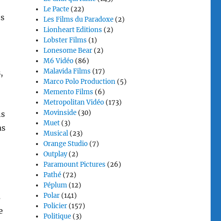
Le Pacte
(22)
es
Les Films du Paradoxe
(2)
Lionheart Editions
(2)
Lobster Films
(1)
Lonesome Bear
(2)
M6 Vidéo
(86)
Malavida Films
(17)
s
,
Marco Polo Production
(5)
Memento Films
(6)
Metropolitan Vidéo
(173)
Movinside
(30)
ns
Muet
(3)
as
Musical
(23)
Orange Studio
(7)
Outplay
(2)
Paramount Pictures
(26)
Pathé
(72)
Péplum
(12)
Polar
(141)
s
Policier
(157)
e
Politique
(3)