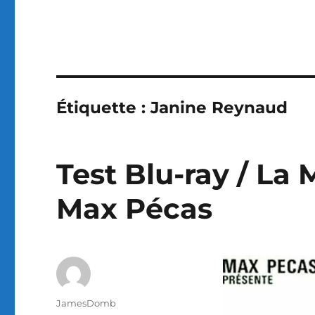
Étiquette :
Janine Reynaud
Test Blu-ray / La 
Max Pécas
Auteur
JamesDomb