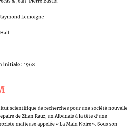
écas & Jean-Pierre Bastid
 Raymond Lemoigne
 Hall
n initiale
: 1968
M
titut scientifique de recherches pour une société nouvell
 repaire de Zhan Raur, un Albanais à la tête d’une
roriste mafieuse appelée « La Main Noire ». Sous son